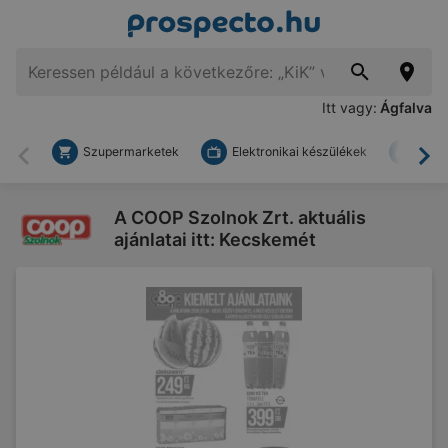
Itt vagy:
Ágfalva
Szupermarketek
Elektronikai készülékek
Bark
Vissza
To
A COOP Szolnok Zrt. aktuális
ajánlatai itt: Kecskemét