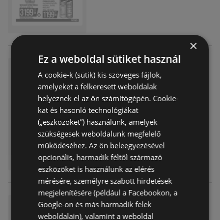
×
Ez a weboldal sütiket használ
COOP Szolnok újság érvényes
A cookie-k (sütik) kis szöveges fájlok,
sége - 2026.07.26-ig
amelyeket a felkeresett weboldalak
Akciós újság
már nem érvényes
helyeznek el az ön számítógépén. Cookie-
Lejárat dátuma:
2026.07.26
kat és hasonló technológiákat
(„eszközöket”) használunk, amelyek
szükségesek weboldalunk megfelelő
működéséhez. Az ön beleegyezésével
opcionális, harmadik féltől származó
eszközöket is használunk az elérés
mérésére, személyre szabott hirdetések
megjelenítésére (például a Facebookon, a
Google-on és más harmadik felek
COOP Szolnok újság érvényes
sége - 2026.07.26-ig
weboldalain), valamint a weboldal