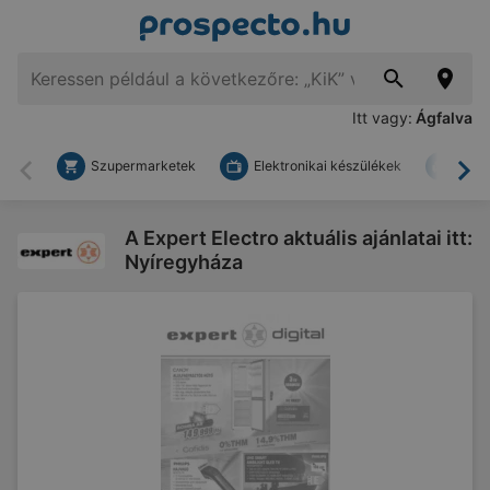
Itt vagy:
Ágfalva
Szupermarketek
Elektronikai készülékek
Bark
Vissza
To
A Expert Electro aktuális ajánlatai itt:
Nyíregyháza