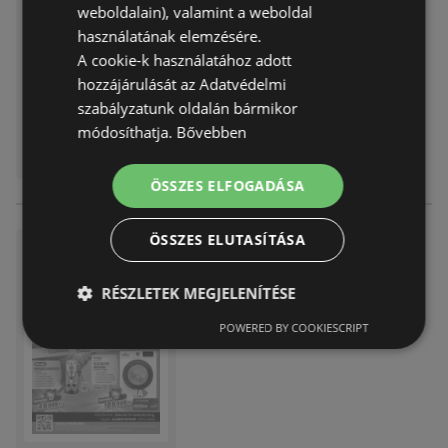
weboldalain), valamint a weboldal
Akciós újság
már nem érvényes
használatának elemzésére.
Lejárat dátuma:
2026.03.18
A cookie-k használatához adott
Távolság:
43,89 km
hozzájárulását az Adatvédelmi
szabályzatunk oldalán bármikor
módosíthatja.
Bővebben
ÖSSZES ELFOGADÁSA
ÖSSZES ELUTASÍTÁSA
Expert újság érvényessége 20
26.02.25ig
RÉSZLETEK MEGJELENÍTÉSE
Akciós újság
már nem érvényes
Lejárat dátuma:
2026.02.25
POWERED BY COOKIESCRIPT
Távolság:
43,89 km