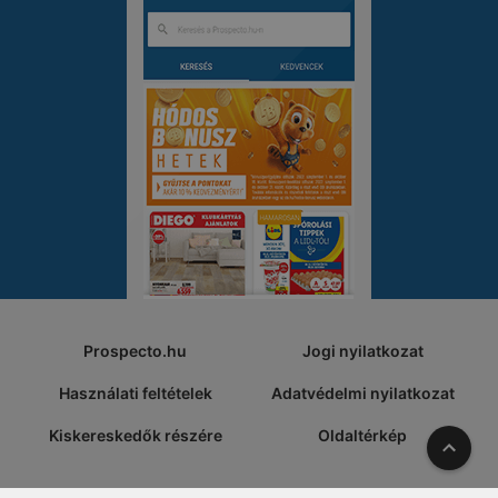
Prospecto.hu
Jogi nyilatkozat
Használati feltételek
Adatvédelmi nyilatkozat
Kiskereskedők részére
Oldaltérkép
A tete