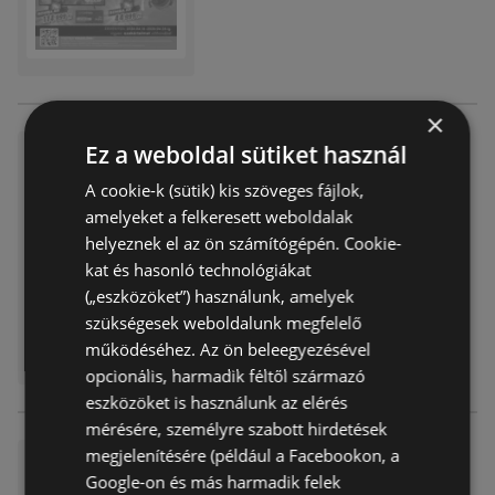
×
Ez a weboldal sütiket használ
Expert Electro akciós
Akciós újság
már nem érvényes
A cookie-k (sütik) kis szöveges fájlok,
Lejárat dátuma:
2026.03.25
amelyeket a felkeresett weboldalak
Távolság:
43,89 km
helyeznek el az ön számítógépén. Cookie-
kat és hasonló technológiákat
(„eszközöket”) használunk, amelyek
szükségesek weboldalunk megfelelő
működéséhez. Az ön beleegyezésével
opcionális, harmadik féltől származó
eszközöket is használunk az elérés
mérésére, személyre szabott hirdetések
megjelenítésére (például a Facebookon, a
Expert újság érvényessége 20
Google-on és más harmadik felek
26.03.18ig