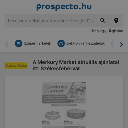
Itt vagy:
Ágfalva
Szupermarketek
Elektronikai készülékek
Bark
Vissza
To
A Merkury Market aktuális ajánlatai
itt: Székesfehérvár