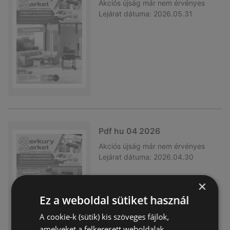
Akciós újság
már nem érvényes
Lejárat dátuma:
2026.05.31
Pdf hu 04 2026
Akciós újság
már nem érvényes
Lejárat dátuma:
2026.04.30
×
Ez a weboldal sütiket használ
A cookie-k (sütik) kis szöveges fájlok,
amelyeket a felkeresett weboldalak