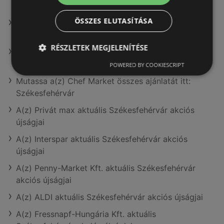
Székesfehérvár
ÖSSZES ELUTASÍTÁSA
Mutassa a(z) Privát összes ajánlatát itt:
Székesfehérvár
RÉSZLETEK MEGJELENÍTÉSE
Mutassa a(z) Müller HU összes ajánlatát itt:
Székesfehérvár
POWERED BY COOKIESCRIPT
Mutassa a(z) Chef Market összes ajánlatát itt:
Székesfehérvár
A(z) Privát max aktuális Székesfehérvár akciós
újságjai
A(z) Interspar aktuális Székesfehérvár akciós
újságjai
A(z) Penny-Market Kft. aktuális Székesfehérvár
akciós újságjai
A(z) ALDI aktuális Székesfehérvár akciós újságjai
A(z) Fressnapf-Hungária Kft. aktuális