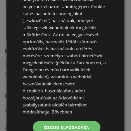
helyeznek el az ön számítógépén. Cookie-
kat és hasonló technológiákat
(„eszközöket”) használunk, amelyek
szükségesek weboldalunk megfelelő
működéséhez. Az ön beleegyezésével
opcionális, harmadik féltől származó
eszközöket is használunk az elérés
Merkury Market
mérésére, személyre szabott hirdetések
megjelenítésére (például a Facebookon, a
Weboldal: www.merkurymarket.hu
Google-on és más harmadik felek
A(z) Merkury Market aktuális akciós újságjai
weboldalain), valamint a weboldal
használatának elemzésére.
A cookie-k használatához adott
Hasonló kiskereskedők itt: Székesfehérvár
hozzájárulását az Adatvédelmi
szabályzatunk oldalán bármikor
Mutassa a(z) Tesco összes ajánlatát itt:
módosíthatja.
Bővebben
Székesfehérvár
Mutassa a(z) Interspar összes ajánlatát itt:
ÖSSZES ELFOGADÁSA