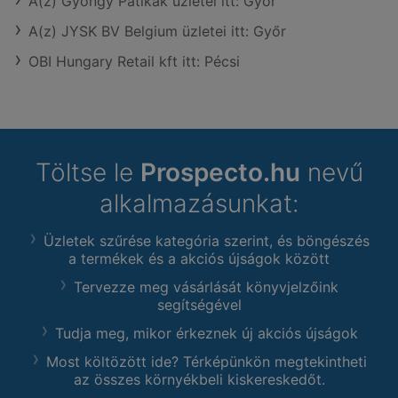
A(z) Gyöngy Patikak üzletei itt: Győr
A(z) JYSK BV Belgium üzletei itt: Győr
OBI Hungary Retail kft itt: Pécsi
Töltse le
Prospecto.hu
nevű
alkalmazásunkat:
Üzletek szűrése kategória szerint, és böngészés
a termékek és a akciós újságok között
Tervezze meg vásárlását könyvjelzőink
segítségével
Tudja meg, mikor érkeznek új akciós újságok
Most költözött ide? Térképünkön megtekintheti
az összes környékbeli kiskereskedőt.