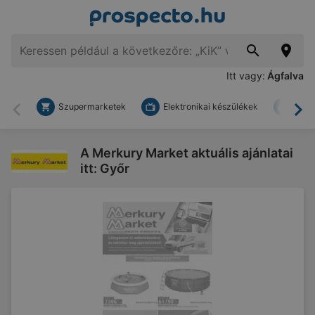
Itt vagy:
Ágfalva
Szupermarketek
Elektronikai készülékek
Bark
Vissza
To
A Merkury Market aktuális ajánlatai
itt: Győr