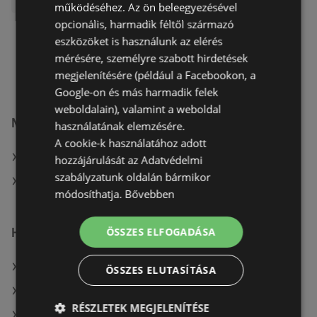
működéséhez. Az ön beleegyezésével
opcionális, harmadik féltől származó
eszközöket is használunk az elérés
mérésére, személyre szabott hirdetések
megjelenítésére (például a Facebookon, a
Google-on és más harmadik felek
weboldalain), valamint a weboldal
Merkury Market
használatának elemzésére.
A cookie-k használatához adott
Weboldal: www.merkurymarket.hu
hozzájárulását az Adatvédelmi
szabályzatunk oldalán bármikor
A(z) Merkury Market aktuális akciós újságjai
módosíthatja.
Bővebben
Hasonló kiskereskedők itt: Győr
ÖSSZES ELFOGADÁSA
Mutassa a(z) Coop összes ajánlatát itt: Győr
ÖSSZES ELUTASÍTÁSA
Mutassa a(z) Spar összes ajánlatát itt: Győr
RÉSZLETEK MEGJELENÍTÉSE
Mutassa a(z) Metro összes ajánlatát itt: Győr