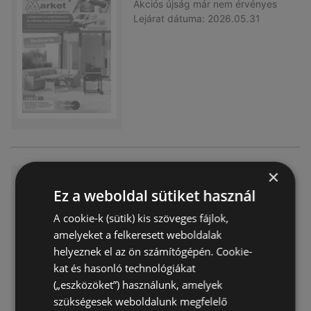
Akciós újság
már nem érvényes
Lejárat dátuma:
2026.05.31
×
Pdf hu 04 2026
Ez a weboldal sütiket használ
Akciós újság
már nem érvényes
Lejárat dátuma:
2026.04.30
A cookie-k (sütik) kis szöveges fájlok,
amelyeket a felkeresett weboldalak
helyeznek el az ön számítógépén. Cookie-
kat és hasonló technológiákat
(„eszközöket”) használunk, amelyek
szükségesek weboldalunk megfelelő