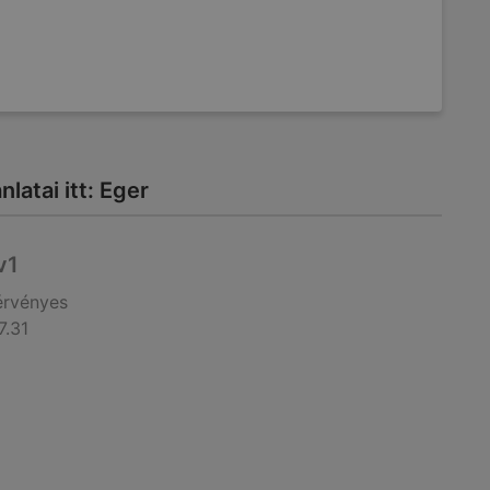
latai itt: Eger
v1
érvényes
7.31