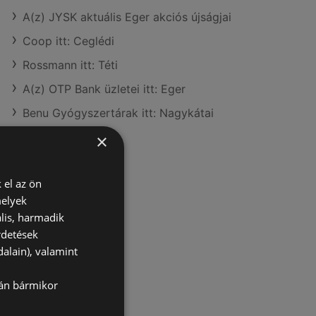
A(z) JYSK aktuális Eger akciós újságjai
Coop itt: Ceglédi
Rossmann itt: Téti
A(z) OTP Bank üzletei itt: Eger
Benu Gyógyszertárak itt: Nagykátai
×
 el az ön
melyek
lis, harmadik
rdetések
alain), valamint
lán bármikor