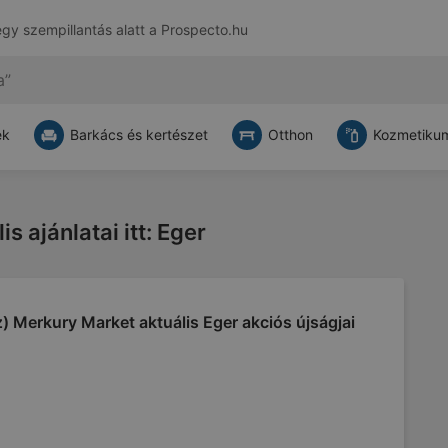
egy szempillantás alatt a
Prospecto.hu
ek
Barkács és kertészet
Otthon
Kozmetikum
 ajánlatai itt: Eger
) Merkury Market aktuális Eger akciós újságjai