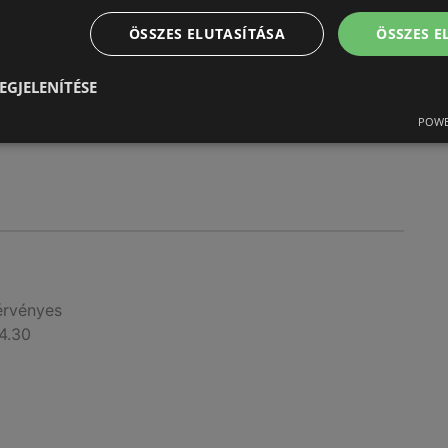
érvényes
5.31
ÖSSZES ELUTASÍTÁSA
ÖSSZES 
EGJELENÍTÉSE
POWE
érvényes
4.30