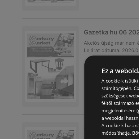
Gazetka hu 06 20
Akciós újság
már nem 
Lejárat dátuma:
2026.0
Ez a webolda
A cookie-k (sütik
számítógépén. Co
szükségesek webo
féltől származó e
megjelenítésére 
a weboldal haszn
A cookie-k haszn
Gazetka hu maj 2
módosíthatja.
Bő