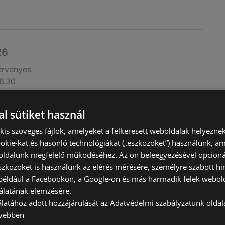
26
érvényes
6.30
l sütiket használ
) kis szöveges fájlok, amelyeket a felkeresett weboldalak helyeznek
okie-kat és hasonló technológiákat („eszközöket”) használunk, a
ldalunk megfelelő működéséhez. Az ön beleegyezésével opcioná
szközöket is használunk az elérés mérésére, személyre szabott hi
(például a Facebookon, a Google-on és más harmadik felek webold
álatának elemzésére.
álatához adott hozzájárulását az Adatvédelmi szabályzatunk olda
026
vebben