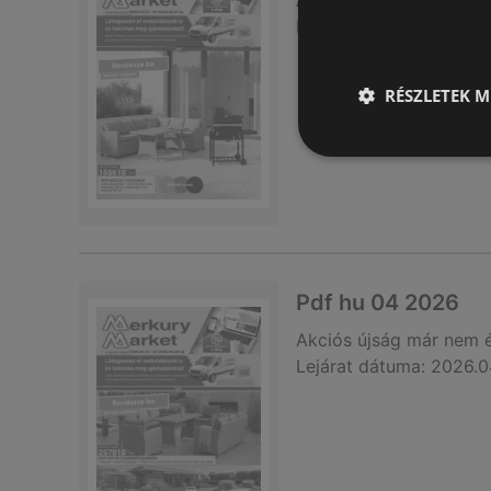
Akciós újság
már nem 
Lejárat dátuma:
2026.0
RÉSZLETEK M
Pdf hu 04 2026
Akciós újság
már nem 
Lejárat dátuma:
2026.0