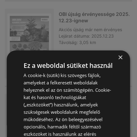
OBI újság érvényessége 2025.
12.23-ignew
Akciós újság
már nem érvényes
Lejárat dátuma:
2025.12.23
Távolság:
3,05 km
×
Ez a weboldal sütiket használ
A cookie-k (sütik) kis szöveges fájlok,
amelyeket a felkeresett weboldalak
helyeznek el az ön számítógépén. Cookie-
kat és hasonló technológiákat
OBI újság érvényessége 2025.
(„eszközöket”) használunk, amelyek
11.30-ignew
szükségesek weboldalunk megfelelő
Akciós újság
már nem érvényes
működéséhez. Az ön beleegyezésével
Lejárat dátuma:
2025.11.30
opcionális, harmadik féltől származó
Távolság:
3,05 km
eszközöket is használunk az elérés