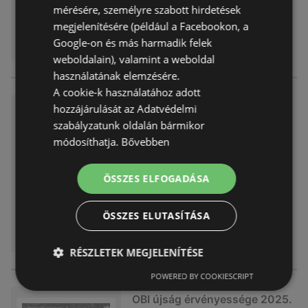
mérésére, személyre szabott hirdetések
megjelenítésére (például a Facebookon, a
Google-on és más harmadik felek
weboldalain), valamint a weboldal
használatának elemzésére.
A cookie-k használatához adott
OBI újság érvényessége 2025.
hozzájárulását az Adatvédelmi
11.23-ig
szabályzatunk oldalán bármikor
módosíthatja.
Bővebben
Akciós újság
már nem érvényes
Lejárat dátuma:
2025.11.23
Távolság:
3,05 km
ÖSSZES ELFOGADÁSA
ÖSSZES ELUTASÍTÁSA
RÉSZLETEK MEGJELENÍTÉSE
POWERED BY COOKIESCRIPT
OBI újság érvényessége 2025.