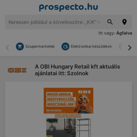
Itt vagy:
Ágfalva
Szupermarketek
Elektronikai készülékek
Bark
Vissza
To
A OBI Hungary Retail kft aktuális
ajánlatai itt: Szolnok