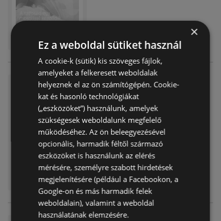
×
Ez a weboldal sütiket használ
A cookie-k (sütik) kis szöveges fájlok,
amelyeket a felkeresett weboldalak
DM újság érvényessége 2026.
helyeznek el az ön számítógépén. Cookie-
03.18-ig
kat és hasonló technológiákat
(„eszközöket”) használunk, amelyek
Akciós újság
már nem érvényes
Lejárat dátuma:
2026.03.18
szükségesek weboldalunk megfelelő
Távolság:
0,25 km
működéséhez. Az ön beleegyezésével
opcionális, harmadik féltől származó
eszközöket is használunk az elérés
mérésére, személyre szabott hirdetések
megjelenítésére (például a Facebookon, a
Google-on és más harmadik felek
weboldalain), valamint a weboldal
használatának elemzésére.