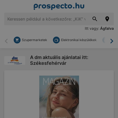
Itt vagy:
Ágfalva
Szupermarketek
Elektronikai készülékek
Bark
Vissza
To
A dm aktuális ajánlatai itt:
Székesfehérvár