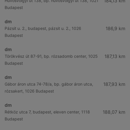
184,13 km
Hűvösvölgyi út 138, bp. hűvösvölgyi út 138, 1021
Budapest
dm
186,9 km
Pázsit u. 2., budapest, pázsit u. 2., 1026
Budapest
dm
187,13 km
Törökvész út 87-91, bp. rózsadomb center, 1025
Budapest
dm
187,93 km
Gábor áron utca 74-78/a, bp. gábor áron utca,
rózsakert, 1026 Budapest
dm
188,07 km
Rétköz utca 7, budapest, eleven center, 1118
Budapest