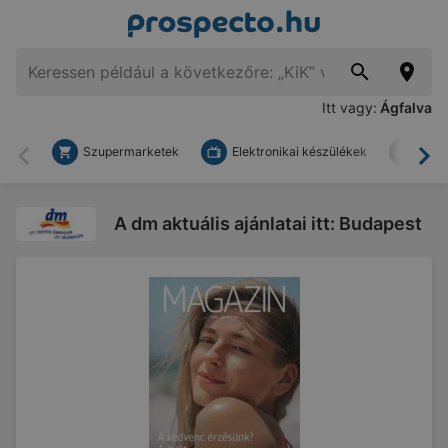
Itt vagy:
Ágfalva
Szupermarketek
Elektronikai készülékek
Bark
Vissza
To
A dm aktuális ajánlatai itt: Budapest