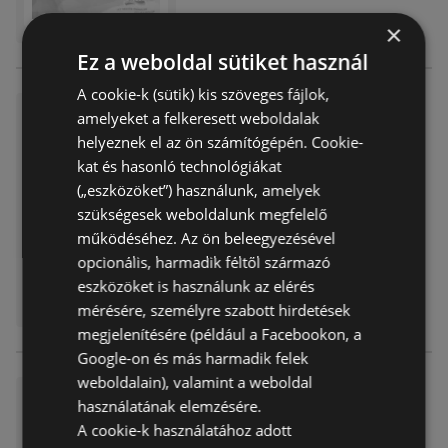
×
Ez a weboldal sütiket használ
A cookie-k (sütik) kis szöveges fájlok,
DM újság érvényessége 2026.
amelyeket a felkeresett weboldalak
03.18-ig
helyeznek el az ön számítógépén. Cookie-
Akciós újság
már nem érvényes
kat és hasonló technológiákat
Lejárat dátuma:
2026.03.18
(„eszközöket”) használunk, amelyek
Távolság:
0,55 km
szükségesek weboldalunk megfelelő
működéséhez. Az ön beleegyezésével
opcionális, harmadik féltől származó
eszközöket is használunk az elérés
mérésére, személyre szabott hirdetések
megjelenítésére (például a Facebookon, a
Google-on és más harmadik felek
weboldalain), valamint a weboldal
DM újság érvényessége 2026.
használatának elemzésére.
03.04-ig
A cookie-k használatához adott
Akciós újság
már nem érvényes