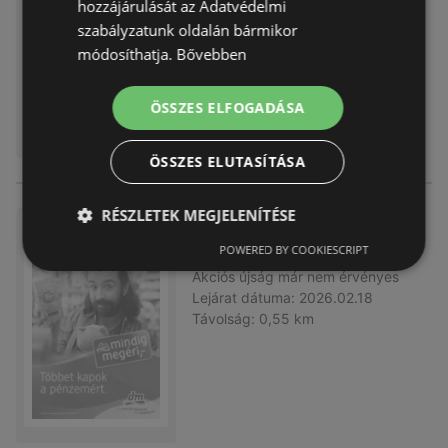
hozzájárulását az Adatvédelmi
Lejárat dátuma:
2026.03.04
szabályzatunk oldalán bármikor
Távolság:
0,55 km
módosíthatja.
Bővebben
ÖSSZES ELFOGADÁSA
ÖSSZES ELUTASÍTÁSA
RÉSZLETEK MEGJELENÍTÉSE
DM újság érvényessége 2026.
02.18-ig
POWERED BY COOKIESCRIPT
Akciós újság
már nem érvényes
Lejárat dátuma:
2026.02.18
Távolság:
0,55 km