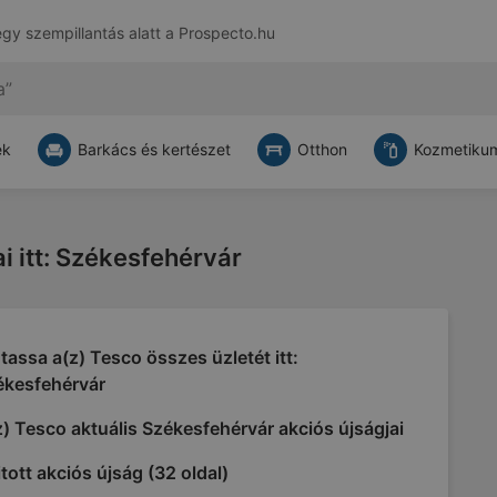
egy szempillantás alatt a
Prospecto.hu
ek
Barkács és kertészet
Otthon
Kozmetikum
ai itt: Székesfehérvár
assa a(z) Tesco összes üzletét itt:
ékesfehérvár
) Tesco aktuális Székesfehérvár akciós újságjai
tott akciós újság (32 oldal)