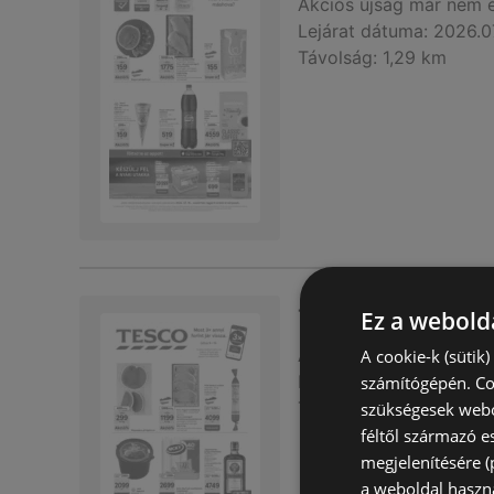
Akciós újság
már nem 
Lejárat dátuma:
2026.0
Távolság:
1,29 km
Tesco újság érvén
Ez a webolda
Akciós újság
már nem 
A cookie-k (sütik
Lejárat dátuma:
2026.0
számítógépén. Co
Távolság:
1,29 km
szükségesek webo
féltől származó e
megjelenítésére 
a weboldal haszn