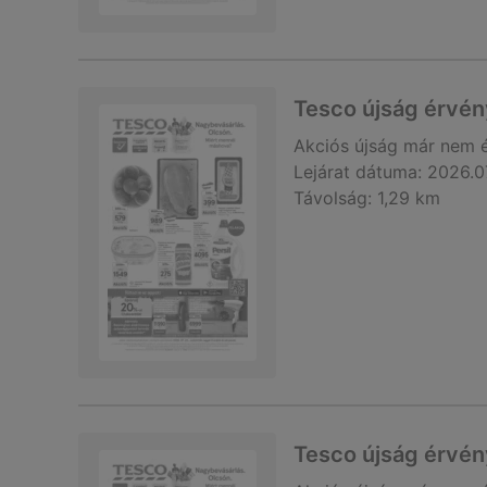
Tesco újság érvé
Akciós újság
már nem 
Lejárat dátuma:
2026.0
Távolság:
1,29 km
Tesco újság érvé