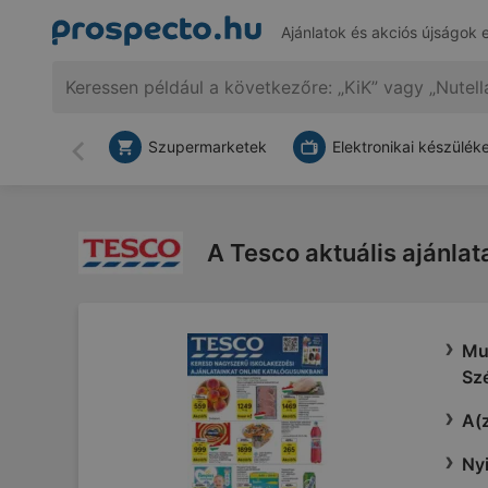
Ajánlatok és akciós újságok 
Szupermarketek
Elektronikai készülék
Vissza
A Tesco aktuális ajánlat
Mut
Sz
A(z
Nyi