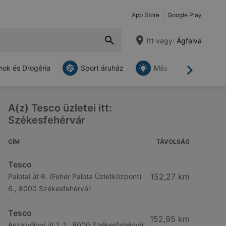
App Store
Google Play
Itt vagy:
Ágfalva
ok és Drogéria
Sport áruház
Más
Tovább
A(z) Tesco üzletei itt:
Székesfehérvár
CÍM
TÁVOLSÁG
Tesco
152,27 km
Palotai út 6. (Fehér Palota Üzletközpont)
6., 8000 Székesfehérvár
Tesco
152,95 km
Aszalvölgyi út 1. 1., 8000 Székesfehérvár