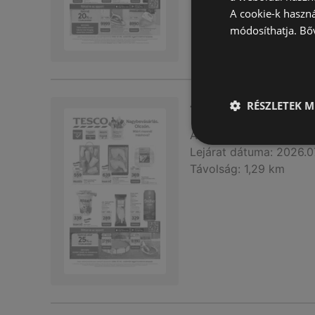
A cookie-k haszn
módosíthatja.
Bő
RÉSZLETEK M
Tesco újság érvé
Akciós újság
már nem 
Lejárat dátuma:
2026.0
Távolság:
1,29 km