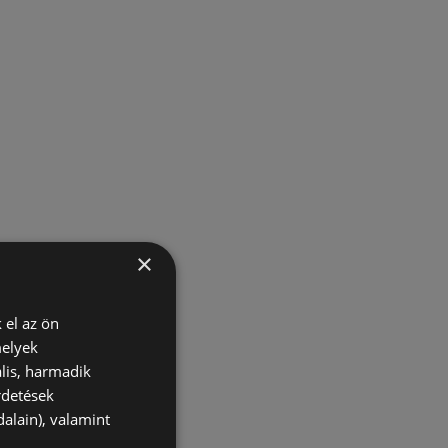
×
 el az ön
melyek
lis, harmadik
rdetések
alain), valamint