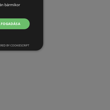
lán bármikor
ELFOGADÁSA
RED BY COOKIESCRIPT