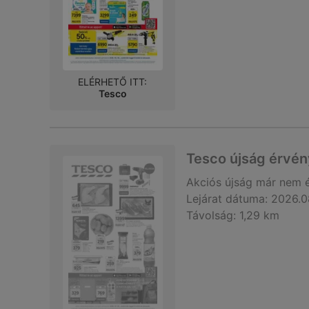
ELÉRHETŐ ITT:
Tesco
Tesco újság érvé
Akciós újság
már nem 
Lejárat dátuma:
2026.0
Távolság:
1,29 km