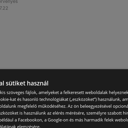
érvényes
7.22
yessége 2026.07.15-ig
l sütiket használ
érvényes
) kis szöveges fájlok, amelyeket a felkeresett weboldalak helyeznek
7.15
okie-kat és hasonló technológiákat („eszközöket”) használunk, a
ldalunk megfelelő működéséhez. Az ön beleegyezésével opcioná
szközöket is használunk az elérés mérésére, személyre szabott hi
(például a Facebookon, a Google-on és más harmadik felek webold
álatának elemzésére.