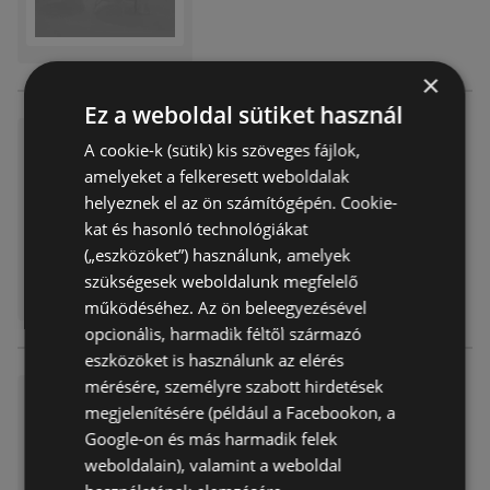
×
Ez a weboldal sütiket használ
XXXLutz akciós
A cookie-k (sütik) kis szöveges fájlok,
Akciós újság
már nem érvényes
amelyeket a felkeresett weboldalak
Lejárat dátuma:
2026.04.19
helyeznek el az ön számítógépén. Cookie-
kat és hasonló technológiákat
(„eszközöket”) használunk, amelyek
szükségesek weboldalunk megfelelő
működéséhez. Az ön beleegyezésével
opcionális, harmadik féltől származó
eszközöket is használunk az elérés
mérésére, személyre szabott hirdetések
XXXLutz akciós
megjelenítésére (például a Facebookon, a
Akciós újság
már nem érvényes
Google-on és más harmadik felek
Lejárat dátuma:
2026.04.12
weboldalain), valamint a weboldal