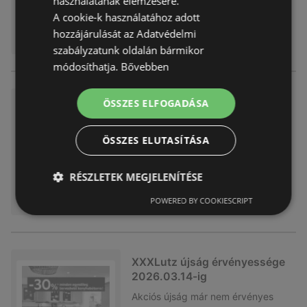
használatának elemzésére.
A cookie-k használatához adott
hozzájárulását az Adatvédelmi
szabályzatunk oldalán bármikor
módosíthatja.
Bővebben
XXXLutz akciós
ÖSSZES ELFOGADÁSA
Akciós újság
már nem érvényes
Lejárat dátuma:
2026.04.04
ÖSSZES ELUTASÍTÁSA
RÉSZLETEK MEGJELENÍTÉSE
POWERED BY COOKIESCRIPT
XXXLutz újság érvényessége
2026.03.14-ig
Akciós újság
már nem érvényes