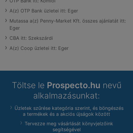
OTP Bank itt: Komlói
A(z) OTP Bank üzletei itt: Eger
Mutassa a(z) Penny-Market Kft. összes ajánlatát itt:
Eger
CBA itt: Szekszárdi
A(z) Coop üzletei itt: Eger
Töltse le
Prospecto.hu
nevű
alkalmazásunkat:
Üzletek szűrése kategória szerint, és böngészés
a termékek és a akciós újságok között
Tervezze meg vásárlását könyvjelzőink
segítségével