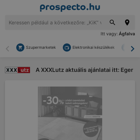
Itt vagy:
Ágfalva
Szupermarketek
Elektronikai készülékek
Bark
Vissza
To
A XXXLutz aktuális ajánlatai itt: Eger