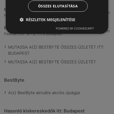
ÖSSZES ELUTASÍTÁSA
BestByte
192,65 km
Frangepán utca 46., 1139 Budapest
RÉSZLETEK MEGJELENÍTÉSE
BestByte
POWERED BY COOKIESCRIPT
206,38 km
Pesti út 170 - a - b, 1173 Budapest
MUTASSA A(Z) BESTBYTE ÖSSZES ÜZLETÉT ITT:
BUDAPEST
MUTASSA A(Z) BESTBYTE ÖSSZES ÜZLETÉT
BestByte
A(z) BestByte aktuális akciós újságjai
Hasonló kiskereskedők itt: Budapest