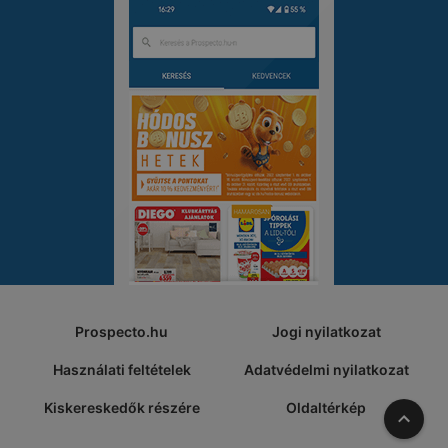
Prospecto.hu
Jogi nyilatkozat
Használati feltételek
Adatvédelmi nyilatkozat
Kiskereskedők részére
Oldaltérkép
A tete