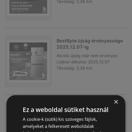
Távolság:
2,36 km
BestByte újság érvényessége
2025.12.07-ig
Akciós újság
már nem érvényes
Lejárat dátuma:
2025.12.07
Távolság:
2,36 km
×
BestByte újság érvényessége
Ez a weboldal sütiket használ
2025.11.30-ig
A cookie-k (sütik) kis szöveges fájlok,
Akciós újság
már nem érvényes
amelyeket a felkeresett weboldalak
Lejárat dátuma:
2025.11.30