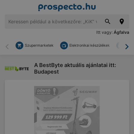
Itt vagy:
Ágfalva
Szupermarketek
Elektronikai készülékek
Bark
Vissza
To
A BestByte aktuális ajánlatai itt:
Budapest