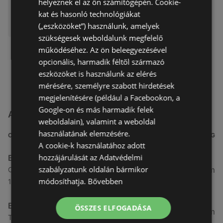
helyeznek el az ön számítógépén. Cookie-
Távolság:
2,36 km
kat és hasonló technológiákat
(„eszközöket”) használunk, amelyek
szükségesek weboldalunk megfelelő
működéséhez. Az ön beleegyezésével
opcionális, harmadik féltől származó
eszközöket is használunk az elérés
mérésére, személyre szabott hirdetések
megjelenítésére (például a Facebookon, a
Google-on és más harmadik felek
A(z) BestByte üzletei itt: Budapest
weboldalain), valamint a weboldal
használatának elemzésére.
CÍM
TÁVOLSÁG
A cookie-k használatához adott
hozzájárulását az Adatvédelmi
BestByte
szabályzatunk oldalán bármikor
191,18 km
Október huszonharmadika utca 8 - 10. ii. em,
módosíthatja.
Bővebben
1117 Budapest
BestByte
ÖSSZES ELFOGADÁSA
191,58 km
Teréz krt. 31., 1067 Budapest