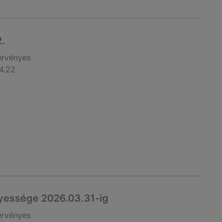
2.
érvényes
4.22
yessége 2026.03.31-ig
érvényes