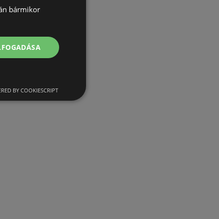
lán bármikor
ELFOGADÁSA
RED BY COOKIESCRIPT