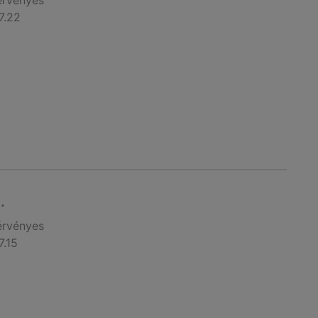
érvényes
7.22
.
érvényes
7.15