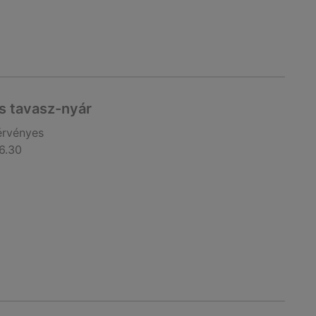
s tavasz-nyár
érvényes
6.30