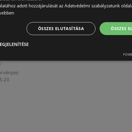
álatához adott hozzájárulását az Adatvédelmi szabályzatunk olda
vebben
ÖSSZES ELUTASÍTÁSA
ÖSSZES 
EGJELENÍTÉSE
POWE
.
érvényes
5.20