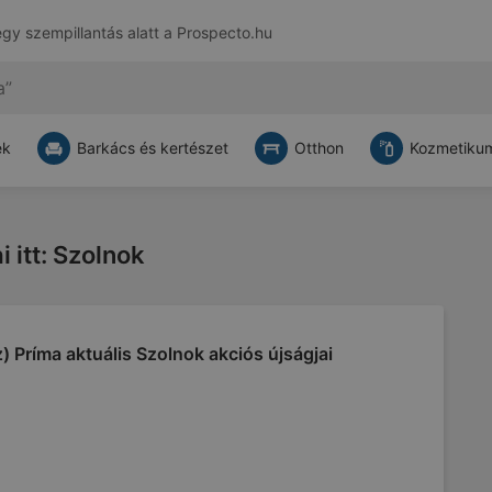
egy szempillantás alatt a
Prospecto.hu
ek
Barkács és kertészet
Otthon
Kozmetikum
i itt: Szolnok
) Príma aktuális Szolnok akciós újságjai