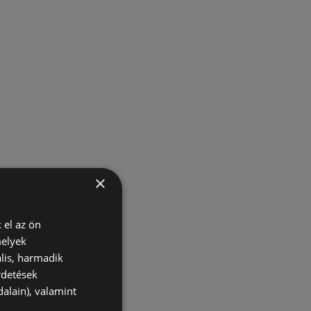
×
 el az ön
melyek
lis, harmadik
rdetések
alain), valamint