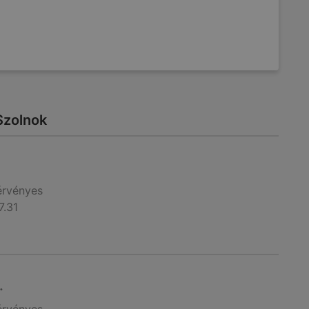
 Szolnok
érvényes
7.31
.