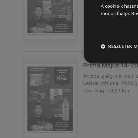
A cookie-k haszn
módosíthatja.
Bő
RÉSZLETEK M
Príma Május 14-20
Akciós újság
már nem 
Lejárat dátuma:
2026.0
Távolság:
29,09 km