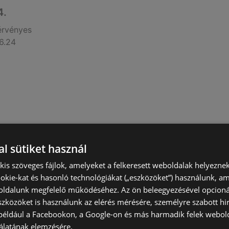
4.
érvényes
6.24
l sütiket használ
) kis szöveges fájlok, amelyeket a felkeresett weboldalak helyeznek
.
okie-kat és hasonló technológiákat („eszközöket”) használunk, a
ldalunk megfelelő működéséhez. Az ön beleegyezésével opcioná
érvényes
szközöket is használunk az elérés mérésére, személyre szabott hi
6.17
(például a Facebookon, a Google-on és más harmadik felek webold
álatának elemzésére.