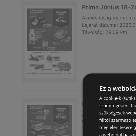
Príma Június 18-2
Akciós újság
már nem 
Lejárat dátuma:
2026.0
Távolság:
29,09 km
Ez a webolda
A cookie-k (sütik
Príma Június 11-17
számítógépén. Co
szükségesek webo
Akciós újság
már nem 
féltől származó e
Lejárat dátuma:
2026.0
megjelenítésére 
Távolság:
29,09 km
a weboldal haszn