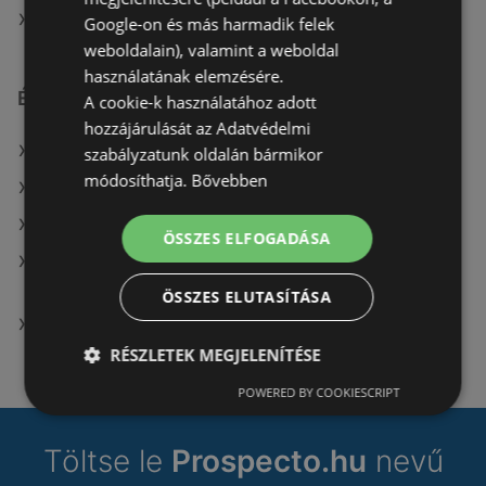
A(z) TEDi Distribution SAS ajánlatai
Google-on és más harmadik felek
weboldalain), valamint a weboldal
használatának elemzésére.
Érdeklődésre számot tartó elemek itt:
A cookie-k használatához adott
hozzájárulását az Adatvédelmi
A(z) Coop üzletei itt: Taktaharkány
szabályzatunk oldalán bármikor
módosíthatja.
Bővebben
A(z) Reál üzletei itt: Harkány
A(z) DIEGO üzletei itt: Keszthely
ÖSSZES ELFOGADÁSA
A(z) Kulcs patika aktuális Nyíregyháza akciós
újságjai
ÖSSZES ELUTASÍTÁSA
A(z) OTP Bank üzletei itt: Körmend
RÉSZLETEK MEGJELENÍTÉSE
POWERED BY COOKIESCRIPT
Töltse le
Prospecto.hu
nevű