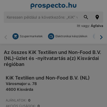
Itt vagy:
Ágfalva
Szupermarketek
Elektronikai készülékek
Bark
Vissza
To
Az összes KiK Textilien und Non-Food B.V.
(NL)-üzlet és -nyitvatartás a(z) Kisvárdai
régióban
KiK Textilien und Non-Food B.V. (NL)
Városmajor u. 78
4600 Kisvárda
AJÁNLATOK:
0
AKCIÓS ÚJSÁGOK:
0