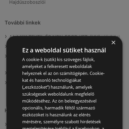
Hajdúszoboszlói
További linkek
A(z) KiK TEXTIL ÉS NON-FOOD KFT. (HU) ajánlatai
×
A(z) TEDi Distribution SAS ajánlatai
Ez a weboldal sütiket használ
A(z) KiK TEXTIL ÉS NON-FOOD KFT. (HU) aktuális
A cookie-k (sütik) kis szöveges fájlok,
akciós újságjai
amelyeket a felkeresett weboldalak
helyeznek el az ön számítógépén. Cookie-
A(z) TEDi Distribution SAS aktuális akciós újságjai
kat és hasonló technológiákat
A(z) KiK Textilien und Non-Food B.V. (NL) üzletei itt:
(„eszközöket”) használunk, amelyek
Sopron-Fertődi
szükségesek weboldalunk megfelelő
működéséhez. Az ön beleegyezésével
opcionális, harmadik féltől származó
Hasonló kiskereskedők
eszközöket is használunk az elérés
mérésére, személyre szabott hirdetések
A(z) KiK TEXTIL ÉS NON-FOOD KFT. (HU) ajánlatai
megjelenítésére (például a Facebookon, a