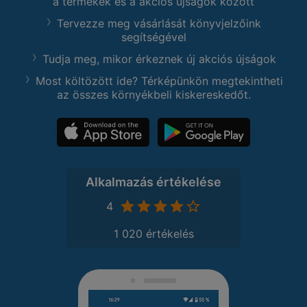
a termékek és a akciós újságok között
Tervezze meg vásárlását könyvjelzőink
segítségével
Tudja meg, mikor érkeznek új akciós újságok
Most költözött ide? Térképünkön megtekintheti
az összes környékbeli kiskereskedőt.
Alkalmazás értékelése
4
1 020 értékelés