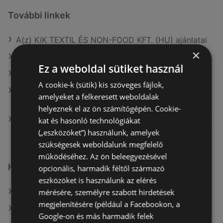
További linkek
A(z) KiK TEXTIL ÉS NON-FOOD KFT. (HU) ajánlatai
×
A(z) TEDi Distribution SAS ajánlatai
Ez a weboldal sütiket használ
A(z) TEDi Distribution SAS aktuális akciós újságjai
A cookie-k (sütik) kis szöveges fájlok,
A(z) KiK TEXTIL ÉS NON-FOOD KFT. (HU) aktuális
amelyeket a felkeresett weboldalak
akciós újságjai
helyeznek el az ön számítógépén. Cookie-
A(z) KiK Textilien und Non-Food B.V. (NL) üzletei itt:
kat és hasonló technológiákat
Sopron-Fertődi
(„eszközöket”) használunk, amelyek
szükségesek weboldalunk megfelelő
működéséhez. Az ön beleegyezésével
Hasonló kiskereskedők
opcionális, harmadik féltől származó
eszközöket is használunk az elérés
A(z) KiK TEXTIL ÉS NON-FOOD KFT. (HU) ajánlatai
mérésére, személyre szabott hirdetések
megjelenítésére (például a Facebookon, a
A(z) TEDi Distribution SAS ajánlatai
Google-on és más harmadik felek