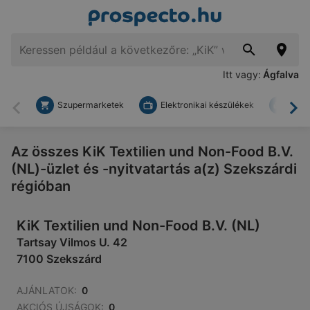
Itt vagy:
Ágfalva
Szupermarketek
Elektronikai készülékek
Bark
Vissza
To
Az összes KiK Textilien und Non-Food B.V.
(NL)-üzlet és -nyitvatartás a(z) Szekszárdi
régióban
KiK Textilien und Non-Food B.V. (NL)
Tartsay Vilmos U. 42
7100 Szekszárd
AJÁNLATOK:
0
AKCIÓS ÚJSÁGOK:
0