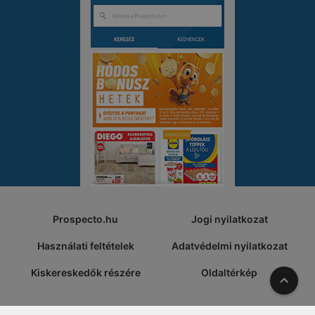
Prospecto.hu
Jogi nyilatkozat
Használati feltételek
Adatvédelmi nyilatkozat
Kiskereskedők részére
Oldaltérkép
A tete