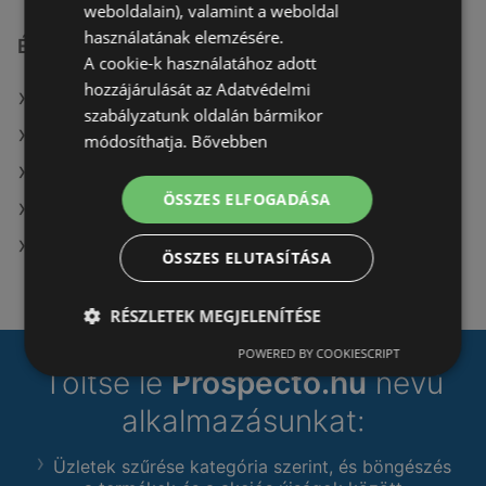
weboldalain), valamint a weboldal
használatának elemzésére.
Érdeklődésre számot tartó elemek itt:
A cookie-k használatához adott
hozzájárulását az Adatvédelmi
Gyöngy Patikak itt: Dunaújvárosi
szabályzatunk oldalán bármikor
A(z) Coop üzletei itt: Zsira
módosíthatja.
Bővebben
Spar market itt: Kecskeméti
ÖSSZES ELFOGADÁSA
A(z) Coop üzletei itt: Vasszécseny
A(z) Coop üzletei itt: Szilvásvárad
ÖSSZES ELUTASÍTÁSA
RÉSZLETEK MEGJELENÍTÉSE
POWERED BY COOKIESCRIPT
Töltse le
Prospecto.hu
nevű
alkalmazásunkat:
Üzletek szűrése kategória szerint, és böngészés