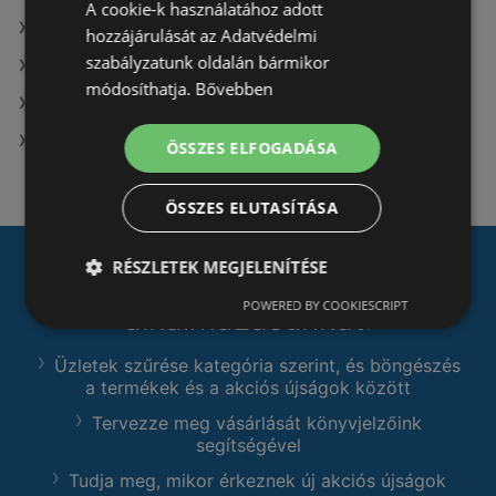
A cookie-k használatához adott
A(z) Spar market üzletei itt: Ászár
hozzájárulását az Adatvédelmi
szabályzatunk oldalán bármikor
A(z) Reál üzletei itt: Karakószörcsök
módosíthatja.
Bővebben
A(z) Gyöngy Patikak üzletei itt: Szedres
A(z) Coop Tisza üzletei itt: Egerszalók
ÖSSZES ELFOGADÁSA
ÖSSZES ELUTASÍTÁSA
RÉSZLETEK MEGJELENÍTÉSE
Töltse le
Prospecto.hu
nevű
POWERED BY COOKIESCRIPT
alkalmazásunkat:
Üzletek szűrése kategória szerint, és böngészés
a termékek és a akciós újságok között
Tervezze meg vásárlását könyvjelzőink
segítségével
Tudja meg, mikor érkeznek új akciós újságok