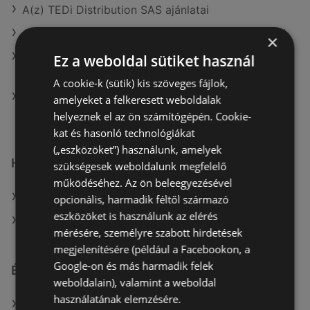
A(z) TEDi Distribution SAS ajánlatai
A(z) TEDi Distribution SAS aktuális akciós újságjai
×
A(z) KiK TEXTIL ÉS NON-FOOD KFT. (HU) aktuális
Ez a weboldal sütiket használ
akciós újságjai
A cookie-k (sütik) kis szöveges fájlok,
A(z) KiK Textilien und Non-Food B.V. (NL) üzletei itt:
amelyeket a felkeresett weboldalak
Sopron-Fertődi
helyeznek el az ön számítógépén. Cookie-
kat és hasonló technológiákat
(„eszközöket”) használunk, amelyek
Hasonló kiskereskedők
szükségesek weboldalunk megfelelő
működéséhez. Az ön beleegyezésével
A(z) KiK TEXTIL ÉS NON-FOOD KFT. (HU) ajánlatai
opcionális, harmadik féltől származó
eszközöket is használunk az elérés
A(z) TEDi Distribution SAS ajánlatai
mérésére, személyre szabott hirdetések
megjelenítésére (például a Facebookon, a
Google-on és más harmadik felek
Érdeklődésre számot tartó elemek itt:
weboldalain), valamint a weboldal
használatának elemzésére.
A(z) Tesco üzletei itt: Békéscsaba