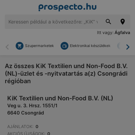
Itt vagy:
Ágfalva
Szupermarketek
Elektronikai készülékek
Bark
Vissza
To
Az összes KiK Textilien und Non-Food B.V.
(NL)-üzlet és -nyitvatartás a(z) Csongrádi
régióban
KiK Textilien und Non-Food B.V. (NL)
Veg u. 3. Hrsz. 1551/1
6640 Csongrád
AJÁNLATOK:
0
AKCIÓS ÚJSÁGOK:
0