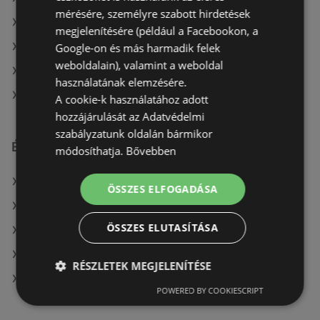
mérésére, személyre szabott hirdetések
A(z) CBA ajánlatai
megjelenítésére (például a Facebookon, a
A(z) Privát ajánlatai
Google-on és más harmadik felek
weboldalain), valamint a weboldal
A(z) Spar ajánlatai
használatának elemzésére.
A(z) Lidl ajánlatai
A cookie-k használatához adott
hozzájárulását az Adatvédelmi
szabályzatunk oldalán bármikor
Érdeklődésre számot tartó elemek itt:
módosíthatja.
Bővebben
A(z) OTP Bank üzletei itt: Cegléd
ÖSSZES ELFOGADÁSA
A(z) Alma Gyógyszertárak üzletei itt: Hatvan
ÖSSZES ELUTASÍTÁSA
DIEGO itt: Szegedi
A(z) Spar üzletei itt: Barcs
RÉSZLETEK MEGJELENÍTÉSE
Mutassa a(z) Spar összes ajánlatát itt: Miskolc
POWERED BY COOKIESCRIPT