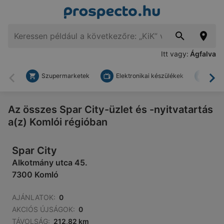
Itt vagy:
Ágfalva
Szupermarketek
Elektronikai készülékek
Bark
Vissza
To
Az összes Spar City-üzlet és -nyitvatartás
a(z) Komlói régióban
Spar City
Alkotmány utca 45.
7300 Komló
AJÁNLATOK:
0
AKCIÓS ÚJSÁGOK:
0
TÁVOLSÁG:
212,82 km