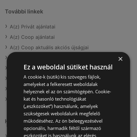
További linkek
A(z) Privát ajánlatai
A(z) Coop ajánlatai
A(z) Coop aktuális akciós újságjai
×
A(z) ALDI aktuális akciós újságjai
Ez a weboldal sütiket használ
A(z) Tesco aktuális akciós újságjai
A cookie-k (sütik) kis szöveges fájlok,
A(z) COOP Szolnok Zrt. aktuális akciós újságjai
amelyeket a felkeresett weboldalak
A(z) CBA aktuális akciós újságjai
helyeznek el az ön számítógépén. Cookie-
kat és hasonló technológiákat
A(z) Spar City üzletei itt: Sopron-Fertődi
(„eszközöket”) használunk, amelyek
szükségesek weboldalunk megfelelő
működéséhez. Az ön beleegyezésével
Hasonló kiskereskedők
opcionális, harmadik féltől származó
eszközöket is használunk az elérés
A(z) Penny-Market Kft. ajánlatai