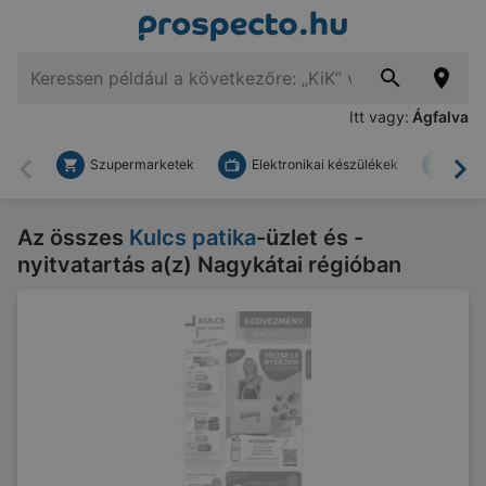
Itt vagy:
Ágfalva
Szupermarketek
Elektronikai készülékek
Bark
Vissza
To
Az összes
Kulcs patika
-üzlet és -
nyitvatartás a(z) Nagykátai régióban