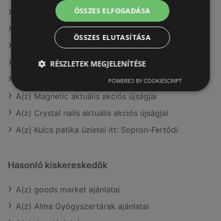
ÖSSZES ELFOGADÁSA
A(z) Douglas ajánlatai
A(z) Rossmann ajánlatai
ÖSSZES ELUTASÍTÁSA
A(z) Gyöngy Patikak aktuális akciós újságjai
A(z) Rossmann aktuális akciós újságjai
RÉSZLETEK MEGJELENÍTÉSE
A(z) Benu Gyógyszertárak aktuális akciós újságjai
POWERED BY COOKIESCRIPT
A(z) Magnetic aktuális akciós újságjai
A(z) Crystal nails aktuális akciós újságjai
A(z) Kulcs patika üzletei itt: Sopron-Fertődi
Hasonló kiskereskedők
A(z) goods market ajánlatai
A(z) Alma Gyógyszertárak ajánlatai