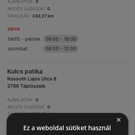
AJÁNLATOK:
0
AKCIÓS ÚJSÁGOK:
0
TÁVOLSÁG:
243,27 km
zárva
hétfő - péntek
08:00
-
16:00
szombat
08:00
-
12:00
Kulcs patika
Kossuth Lajos Utca 8
2766 Tápiószele
AJÁNLATOK:
0
AKCIÓS ÚJSÁGOK:
0
TÁVOLSÁG:
254,99 km
×
Ez a weboldal sütiket használ
zárva