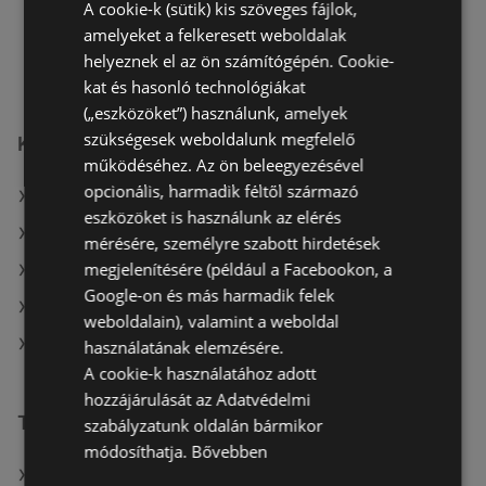
hétfő - péntek
07:30
-
16:30
A cookie-k (sütik) kis szöveges fájlok,
amelyeket a felkeresett weboldalak
szombat
08:00
-
12:00
helyeznek el az ön számítógépén. Cookie-
kat és hasonló technológiákat
(„eszközöket”) használunk, amelyek
szükségesek weboldalunk megfelelő
Kulcs patika üzletek itt:
működéséhez. Az ön beleegyezésével
opcionális, harmadik féltől származó
Kulcs patika itt: Békéscsabai
eszközöket is használunk az elérés
Kulcs patika itt: Pápai
mérésére, személyre szabott hirdetések
megjelenítésére (például a Facebookon, a
Kulcs patika itt: Dunakeszi
Google-on és más harmadik felek
Kulcs patika itt: Monori
weboldalain), valamint a weboldal
Kulcs patika itt: Hajdúszoboszlói
használatának elemzésére.
A cookie-k használatához adott
hozzájárulását az Adatvédelmi
További linkek
szabályzatunk oldalán bármikor
módosíthatja.
Bővebben
A(z) Kulcs patika ajánlatai