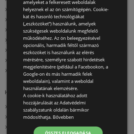
amelyeket a felkeresett weboldalak
helyeznek el az ön számítógépén. Cookie-
A(z) Gyöngy Patikak ajánlatai
kat és hasonló technológiákat
A(z) Magnetic aktuális akciós újságjai
(„eszközöket”) használunk, amelyek
A(z) Gyöngy Patikak aktuális akciós újságjai
szükségesek weboldalunk megfelelő
működéséhez. Az ön beleegyezésével
A(z) Oriflame aktuális akciós újságjai
opcionális, harmadik féltől származó
A(z) goods market aktuális akciós újságjai
eszközöket is használunk az elérés
mérésére, személyre szabott hirdetések
A(z) Benu Gyógyszertárak aktuális akciós újságjai
megjelenítésére (például a Facebookon, a
A(z) Kulcs patika üzletei itt: Sopron-Fertődi
Google-on és más harmadik felek
weboldalain), valamint a weboldal
használatának elemzésére.
Hasonló kiskereskedők
A cookie-k használatához adott
hozzájárulását az Adatvédelmi
A(z) Vianni ajánlatai
szabályzatunk oldalán bármikor
módosíthatja.
Bővebben
A(z) PatikaPlus ajánlatai
A(z) Pingvin Patika ajánlatai
ÖSSZES ELFOGADÁSA