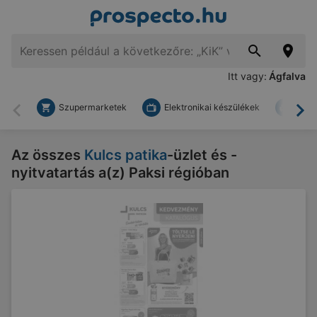
Itt vagy:
Ágfalva
Szupermarketek
Elektronikai készülékek
Bark
Vissza
To
Az összes
Kulcs patika
-üzlet és -
nyitvatartás a(z) Paksi régióban