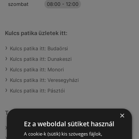
szombat
08:00
-
12:00
Kulcs patika üzletek itt:
Kulcs patika itt: Budaörsi
Kulcs patika itt: Dunakeszi
Kulcs patika itt: Monori
Kulcs patika itt: Veresegyházi
Kulcs patika itt: Pásztói
További linkek
×
Ez a weboldal sütiket használ
A(z) Kulcs patika ajánlatai
A cookie-k (sütik) kis szöveges fájlok,
A(z) Alma Gyógyszertárak ajánlatai