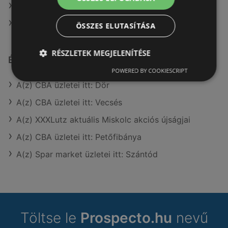
A(z) Benu Gyógyszertárak ajánlatai
A(z) Gyöngy Patikak ajánlatai
ÖSSZES ELUTASÍTÁSA
RÉSZLETEK MEGJELENÍTÉSE
Érdeklődésre számot tartó elemek itt:
POWERED BY COOKIESCRIPT
A(z) CBA üzletei itt: Dör
A(z) CBA üzletei itt: Vecsés
A(z) XXXLutz aktuális Miskolc akciós újságjai
A(z) CBA üzletei itt: Petőfibánya
A(z) Spar market üzletei itt: Szántód
Töltse le
Prospecto.hu
nevű