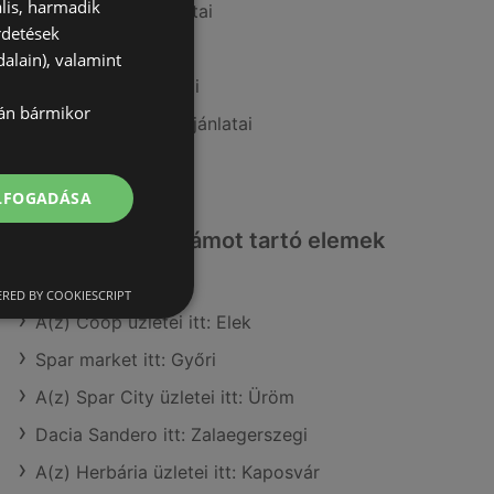
lis, harmadik
A(z) Auchan ajánlatai
rdetések
A(z) ALDI ajánlatai
alain), valamint
A(z) Privát ajánlatai
lán bármikor
A(z) FullDiszkont ajánlatai
A(z) Aldi ajánlatai
ELFOGADÁSA
Érdeklődésre számot tartó elemek
itt:
RED BY COOKIESCRIPT
A(z) Coop üzletei itt: Elek
Spar market itt: Győri
A(z) Spar City üzletei itt: Üröm
Dacia Sandero itt: Zalaegerszegi
A(z) Herbária üzletei itt: Kaposvár