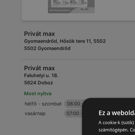
Privát max
Gyomaendrőd, Hősök tere 11, 5502
5502 Gyomaendrőd
Privát max
Faluhelyi u. 18.
5624 Doboz
Most nyitva
hétfő - szombat
06:00
-
21:00
Ez a webolda
vasárnap
07:00
-
20:00
A cookie-k (sütik
számítógépén. Co