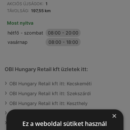
AKCIÓS ÚJSÁGOK:
1
TÁVOLSÁG:
197,55 km
Most nyitva
hétfő - szombat
08:00
-
20:00
vasárnap
08:00
-
18:00
OBI Hungary Retail kft üzletek itt:
OBI Hungary Retail kft itt: Kecskeméti
OBI Hungary Retail kft itt: Szekszárdi
OBI Hungary Retail kft itt: Keszthely
OBI Hungary Retail kft itt: Nagykanizsai
×
Ez a weboldal sütiket használ
OBI Hungary Retail kft itt: Egri