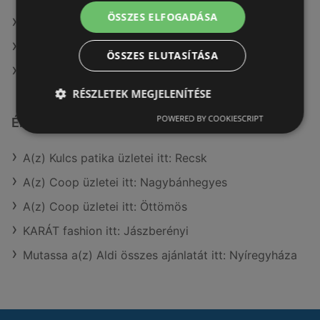
ÖSSZES ELFOGADÁSA
A(z) Bauhaus ajánlatai
A(z) JYSK ajánlatai
ÖSSZES ELUTASÍTÁSA
A(z) Praktiker ajánlatai
RÉSZLETEK MEGJELENÍTÉSE
POWERED BY COOKIESCRIPT
Érdeklődésre számot tartó elemek itt:
A(z) Kulcs patika üzletei itt: Recsk
A(z) Coop üzletei itt: Nagybánhegyes
A(z) Coop üzletei itt: Öttömös
KARÁT fashion itt: Jászberényi
Mutassa a(z) Aldi összes ajánlatát itt: Nyíregyháza