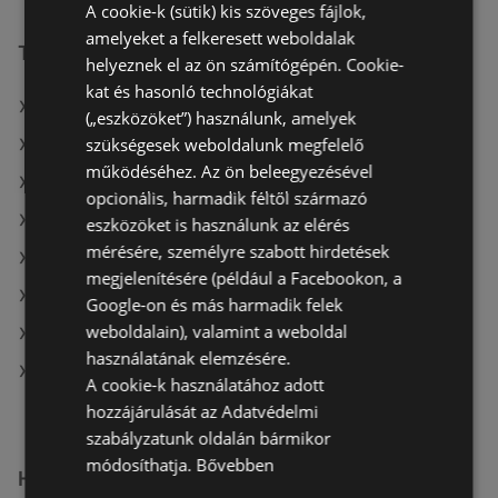
A cookie-k (sütik) kis szöveges fájlok,
amelyeket a felkeresett weboldalak
További linkek
helyeznek el az ön számítógépén. Cookie-
kat és hasonló technológiákat
A(z) OBI Hungary Retail kft ajánlatai
(„eszközöket”) használunk, amelyek
szükségesek weboldalunk megfelelő
A(z) Bauhaus ajánlatai
működéséhez. Az ön beleegyezésével
A(z) JYSK ajánlatai
opcionális, harmadik féltől származó
A(z) Praktiker aktuális akciós újságjai
eszközöket is használunk az elérés
mérésére, személyre szabott hirdetések
A(z) Bauhaus aktuális akciós újságjai
megjelenítésére (például a Facebookon, a
A(z) JYSK aktuális akciós újságjai
Google-on és más harmadik felek
weboldalain), valamint a weboldal
A(z) Vil-For aktuális akciós újságjai
használatának elemzésére.
A(z) OBI Hungary Retail kft üzletei itt: Sopron-
A cookie-k használatához adott
Fertődi
hozzájárulását az Adatvédelmi
szabályzatunk oldalán bármikor
módosíthatja.
Bővebben
Hasonló kiskereskedők