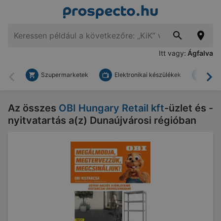
Itt vagy:
Ágfalva
Szupermarketek
Elektronikai készülékek
Bark
Vissza
To
Az összes
OBI Hungary Retail kft
-üzlet és -
nyitvatartás a(z) Dunaújvárosi régióban