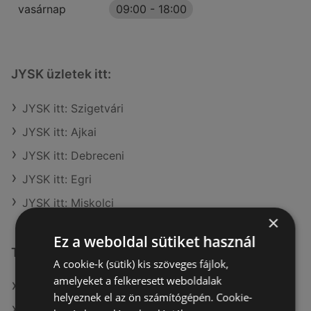
vasárnap
09:00
-
18:00
JYSK üzletek itt:
JYSK itt: Szigetvári
JYSK itt: Ajkai
JYSK itt: Debreceni
JYSK itt: Egri
JYSK itt: Miskolci
×
Ez a weboldal sütiket használ
További linkek
A cookie-k (sütik) kis szöveges fájlok,
amelyeket a felkeresett weboldalak
A(z) JYSK ajánlatai
helyeznek el az ön számítógépén. Cookie-
A(z) Bauhaus ajánlatai