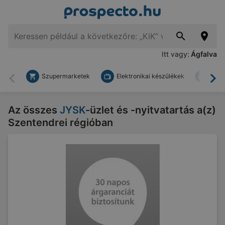
Itt vagy:
Ágfalva
Szupermarketek
Elektronikai készülékek
Bark
Vissza
To
Az összes
JYSK
-üzlet és -nyitvatartás a(z)
Szentendrei régióban