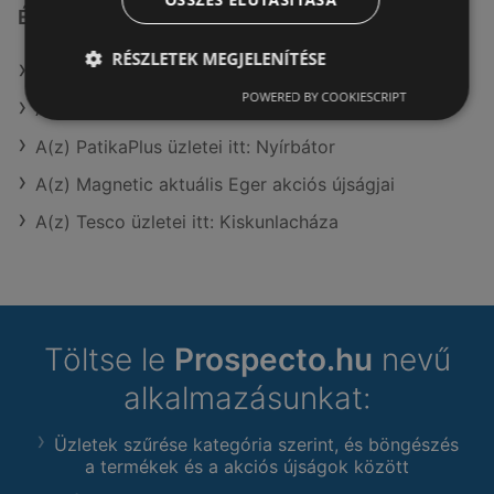
Érdeklődésre számot tartó elemek itt:
RÉSZLETEK MEGJELENÍTÉSE
A(z) Coop üzletei itt: Magyarkeszi
POWERED BY COOKIESCRIPT
A(z) Alma Gyógyszertárak üzletei itt: Nyírtelek
A(z) PatikaPlus üzletei itt: Nyírbátor
A(z) Magnetic aktuális Eger akciós újságjai
A(z) Tesco üzletei itt: Kiskunlacháza
Töltse le
Prospecto.hu
nevű
alkalmazásunkat:
Üzletek szűrése kategória szerint, és böngészés
a termékek és a akciós újságok között