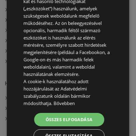
kat és hasonló technológiákat
(„eszközöket”) használunk, amelyek
A(z) OBI Hungary Retail kft ajánlatai
szükségesek weboldalunk megfelelő
A(z) Bauhaus aktuális akciós újságjai
működéséhez. Az ön beleegyezésével
opcionális, harmadik féltől származó
A(z) OBI Hungary Retail kft aktuális akciós újságjai
eszközöket is használunk az elérés
A(z) Praktiker aktuális akciós újságjai
mérésére, személyre szabott hirdetések
A(z) Vil-For aktuális akciós újságjai
megjelenítésére (például a Facebookon, a
Google-on és más harmadik felek
A(z) JYSK üzletei itt: Sopron-Fertődi
weboldalain), valamint a weboldal
használatának elemzésére.
A cookie-k használatához adott
Hasonló kiskereskedők
hozzájárulását az Adatvédelmi
szabályzatunk oldalán bármikor
A(z) Bauhaus ajánlatai
módosíthatja.
Bővebben
A(z) OBI Hungary Retail kft ajánlatai
A(z) Praktiker ajánlatai
ÖSSZES ELFOGADÁSA
ÖSSZES ELUTASÍTÁSA