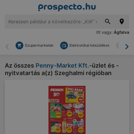
Itt vagy:
Ágfalva
Szupermarketek
Elektronikai készülékek
Bark
Vissza
To
Az összes
Penny-Market Kft.
-üzlet és -
nyitvatartás a(z) Szeghalmi régióban