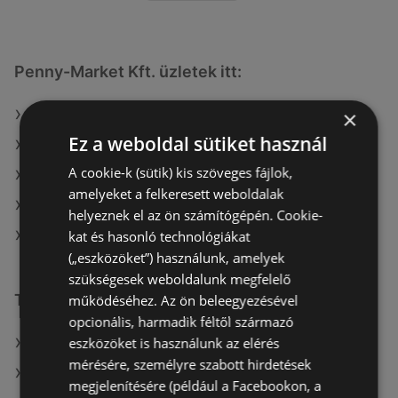
Penny-Market Kft. üzletek itt:
×
Penny-Market Kft. itt: Sarkadi
Ez a weboldal sütiket használ
Penny-Market Kft. itt: Nyírbátori
A cookie-k (sütik) kis szöveges fájlok,
Penny-Market Kft. itt: Edelényi
amelyeket a felkeresett weboldalak
Penny-Market Kft. itt: Egri
helyeznek el az ön számítógépén. Cookie-
kat és hasonló technológiákat
Penny-Market Kft. itt: Szikszói
(„eszközöket”) használunk, amelyek
szükségesek weboldalunk megfelelő
További linkek
működéséhez. Az ön beleegyezésével
opcionális, harmadik féltől származó
eszközöket is használunk az elérés
A(z) Penny-Market Kft. ajánlatai
mérésére, személyre szabott hirdetések
A(z) Príma ajánlatai
megjelenítésére (például a Facebookon, a