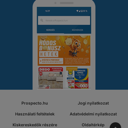
Prospecto.hu
Jogi nyilatkozat
Használati feltételek
Adatvédelmi nyilatkozat
Kiskereskedők részére
Oldaltérkép
A tete