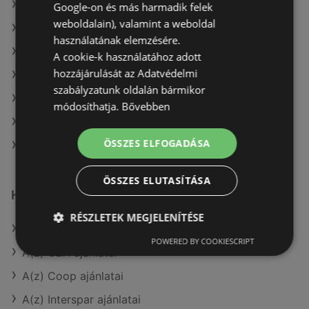
A(z) AlphaZoo ajánlatai
Google-on és más harmadik felek
weboldalain), valamint a weboldal
A(z) Metro aktuális akciós újságjai
használatának elemzésére.
A(z) Family Frost aktuális akciós újságjai
A cookie-k használatához adott
hozzájárulását az Adatvédelmi
A(z) Príma aktuális akciós újságjai
szabályzatunk oldalán bármikor
A(z) AlphaZoo aktuális akciós újságjai
módosíthatja.
Bővebben
A(z) Merkury Market aktuális akciós újságjai
ÖSSZES ELFOGADÁSA
A(z) Penny-Market Kft. üzletei itt: Sopron-Fertődi
ÖSSZES ELUTASÍTÁSA
Hasonló kiskereskedők
RÉSZLETEK MEGJELENÍTÉSE
A(z) COOP Szolnok Zrt. ajánlatai
POWERED BY COOKIESCRIPT
A(z) CBA ajánlatai
A(z) Coop ajánlatai
A(z) Interspar ajánlatai