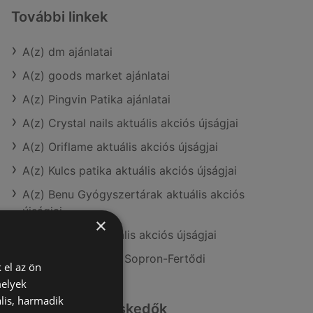
További linkek
A(z) dm ajánlatai
A(z) goods market ajánlatai
A(z) Pingvin Patika ajánlatai
A(z) Crystal nails aktuális akciós újságjai
A(z) Oriflame aktuális akciós újságjai
A(z) Kulcs patika aktuális akciós újságjai
A(z) Benu Gyógyszertárak aktuális akciós
újságjai
×
A(z) Douglas aktuális akciós újságjai
A(z) dm üzletei itt: Sopron-Fertődi
 el az ön
melyek
lis, harmadik
Hasonló kiskereskedők