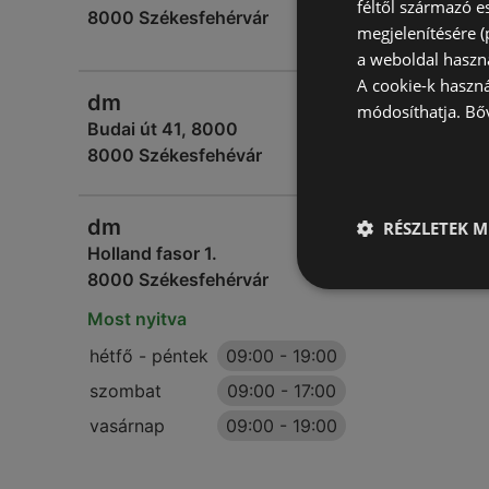
féltől származó e
8000 Székesfehérvár
megjelenítésére 
a weboldal haszn
A cookie-k haszn
dm
módosíthatja.
Bő
Budai út 41, 8000
8000 Székesfehévár
dm
RÉSZLETEK M
Holland fasor 1.
8000 Székesfehérvár
Most nyitva
hétfő - péntek
09:00
-
19:00
szombat
09:00
-
17:00
vasárnap
09:00
-
19:00