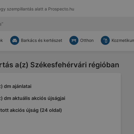
egy szempillantás alatt a
Prospecto.hu
ek
Barkács és kertészet
Otthon
Kozmetikum
artás a(z) Székesfehérvári régióban
) dm ajánlatai
) dm aktuális akciós újságjai
tott akciós újság (24 oldal)