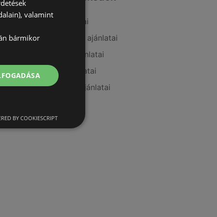
rdetések
alain), valamint
A(z) Vianni ajánlatai
lán bármikor
A(z) goods market ajánlatai
A(z) PatikaPlus ajánlatai
A(z) Douglas ajánlatai
ELFOGADÁSA
A(z) Kulcs patika ajánlatai
RED BY COOKIESCRIPT