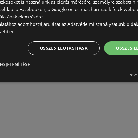
szközöket is használunk az elérés mérésére, személyre szabott hi
TÁVOLSÁG:
153,57 km
(például a Facebookon, a Google-on és más harmadik felek webold
álatának elemzésére.
álatához adott hozzájárulását az Adatvédelmi szabályzatunk olda
AJÁNLATOK:
0
vebben
AKCIÓS ÚJSÁGOK:
0
TÁVOLSÁG:
153,6 km
ÖSSZES ELUTASÍTÁSA
ÖSSZES 
EGJELENÍTÉSE
AJÁNLATOK:
0
AKCIÓS ÚJSÁGOK:
1
POWE
TÁVOLSÁG:
155,8 km