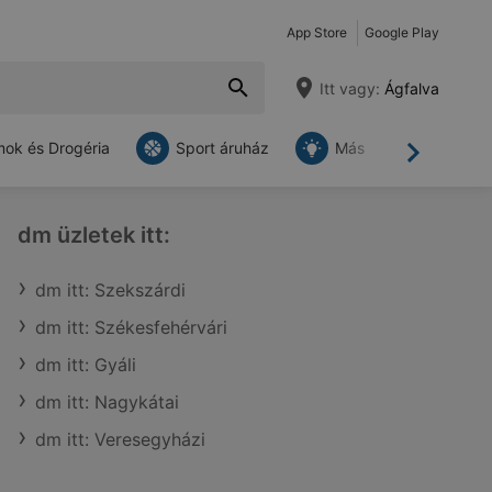
App Store
Google Play
Itt vagy:
Ágfalva
ok és Drogéria
Sport áruház
Más
Tovább
dm üzletek itt:
dm itt: Szekszárdi
dm itt: Székesfehérvári
dm itt: Gyáli
dm itt: Nagykátai
dm itt: Veresegyházi