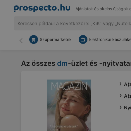
Ajánlatok és akciós újságok 
Szupermarketek
Elektronikai készülék
Vissza
Az összes
dm
-üzlet és -nyitvat
A(z
A(z
Nyi