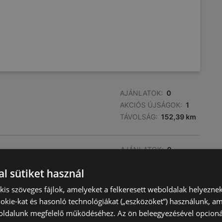
AJÁNLATOK:
0
AKCIÓS ÚJSÁGOK:
1
TÁVOLSÁG:
152,39 km
AJÁNLATOK:
0
AKCIÓS ÚJSÁGOK:
1
l sütiket használ
TÁVOLSÁG:
152,75 km
) kis szöveges fájlok, amelyeket a felkeresett weboldalak helyeznek
okie-kat és hasonló technológiákat („eszközöket”) használunk, a
AJÁNLATOK:
0
ldalunk megfelelő működéséhez. Az ön beleegyezésével opcioná
AKCIÓS ÚJSÁGOK:
1