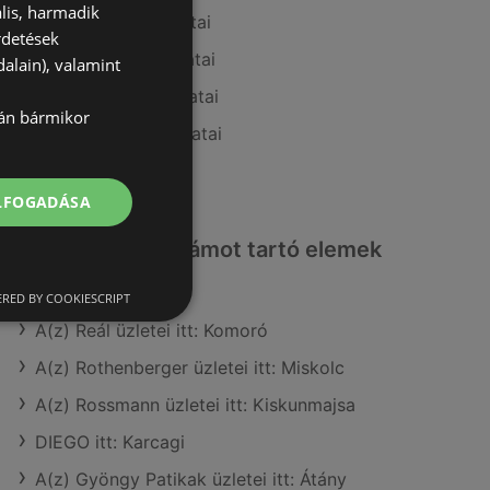
lis, harmadik
A(z) Mömax ajánlatai
rdetések
A(z) Möbelix ajánlatai
alain), valamint
A(z) XXXLutz ajánlatai
lán bármikor
A(z) RS Bútor ajánlatai
A(z) Ikea ajánlatai
ELFOGADÁSA
Érdeklődésre számot tartó elemek
itt:
RED BY COOKIESCRIPT
A(z) Reál üzletei itt: Komoró
A(z) Rothenberger üzletei itt: Miskolc
A(z) Rossmann üzletei itt: Kiskunmajsa
DIEGO itt: Karcagi
A(z) Gyöngy Patikak üzletei itt: Átány