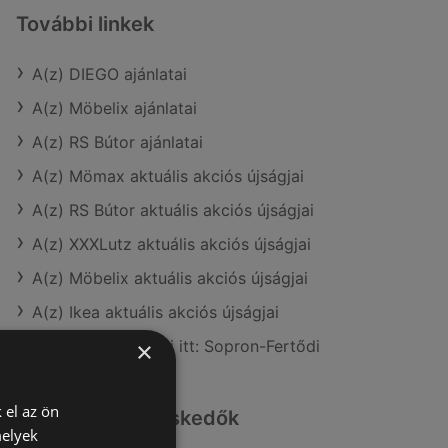
További linkek
A(z) DIEGO ajánlatai
A(z) Möbelix ajánlatai
A(z) RS Bútor ajánlatai
A(z) Mömax aktuális akciós újságjai
A(z) RS Bútor aktuális akciós újságjai
A(z) XXXLutz aktuális akciós újságjai
A(z) Möbelix aktuális akciós újságjai
A(z) Ikea aktuális akciós újságjai
A(z) DIEGO üzletei itt: Sopron-Fertődi
×
 el az ön
Hasonló kiskereskedők
melyek