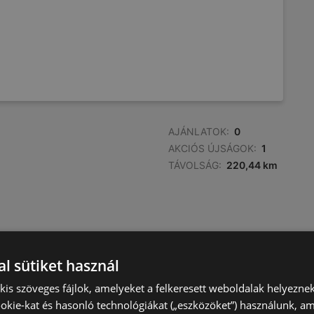
AJÁNLATOK:
0
AKCIÓS ÚJSÁGOK:
1
TÁVOLSÁG:
220,44 km
l sütiket használ
) kis szöveges fájlok, amelyeket a felkeresett weboldalak helyeznek
okie-kat és hasonló technológiákat („eszközöket”) használunk, a