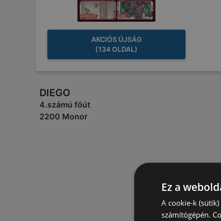
AKCIÓS ÚJSÁG
(134 OLDAL)
DIEGO
4.számú főút
2200 Monor
Ez a webolda
A cookie-k (sütik
számítógépén. Co