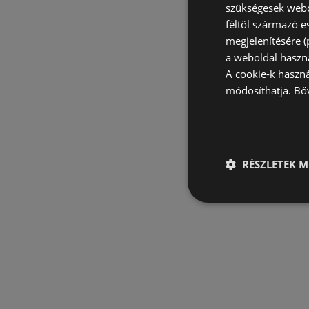
szükségesek webo
féltől származó e
megjelenítésére 
a weboldal haszn
A cookie-k haszn
módosíthatja.
Bő
RÉSZLETEK M