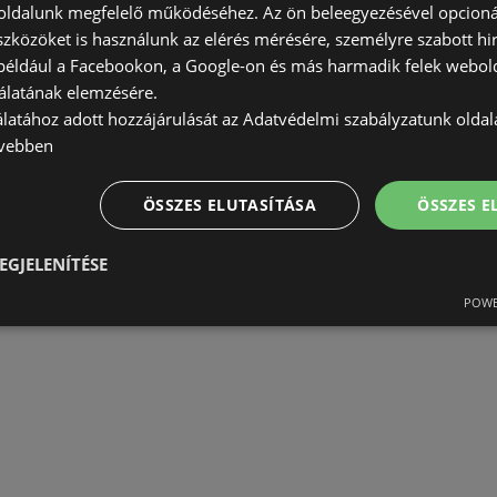
ldalunk megfelelő működéséhez. Az ön beleegyezésével opcioná
szközöket is használunk az elérés mérésére, személyre szabott hi
(például a Facebookon, a Google-on és más harmadik felek webold
álatának elemzésére.
álatához adott hozzájárulását az Adatvédelmi szabályzatunk olda
vebben
ÖSSZES ELUTASÍTÁSA
ÖSSZES 
EGJELENÍTÉSE
POWE