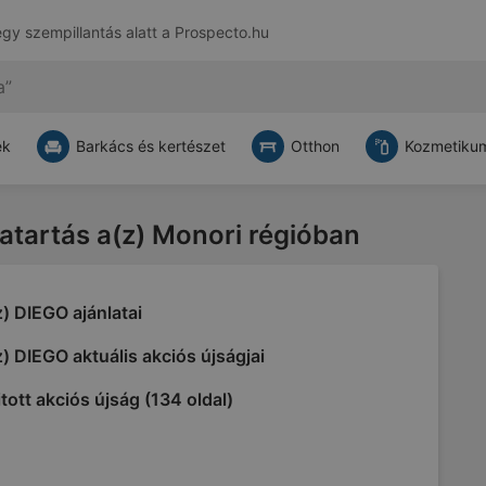
egy szempillantás alatt a
Prospecto.hu
ek
Barkács és kertészet
Otthon
Kozmetikum
vatartás a(z) Monori régióban
) DIEGO ajánlatai
) DIEGO aktuális akciós újságjai
tott akciós újság (134 oldal)