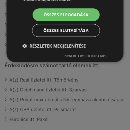
A(z) goods market ajánlatai
ÖSSZES ELFOGADÁSA
A(z) Alma Gyógyszertárak ajánlatai
A(z) dm ajánlatai
ÖSSZES ELUTASÍTÁSA
A(z) Benu Gyógyszertárak ajánlatai
A(z) Gyöngy Patikak ajánlatai
RÉSZLETEK MEGJELENÍTÉSE
POWERED BY COOKIESCRIPT
Érdeklődésre számot tartó elemek itt:
A(z) Reál üzletei itt: Tömörkény
A(z) Deichmann üzletei itt: Szarvas
A(z) Privát max aktuális Nyíregyháza akciós újságjai
A(z) CBA üzletei itt: Pilismarót
Euronics itt: Paksi