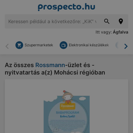
Itt vagy:
Ágfalva
Szupermarketek
Elektronikai készülékek
Bark
Vissza
To
Az összes
Rossmann
-üzlet és -
nyitvatartás a(z) Mohácsi régióban