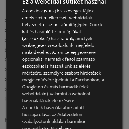
Ez a weboldal sütiket használ
További linkek
A cookie-k (sütik) kis szöveges fájlok,
amelyeket a felkeresett weboldalak
A(z) Rossmann ajánlatai
helyeznek el az ön számítógépén. Cookie-
A(z) Vianni ajánlatai
kat és hasonló technológiákat
(„eszközöket”) használunk, amelyek
A(z) Douglas ajánlatai
szükségesek weboldalunk megfelelő
A(z) Oriflame aktuális akciós újságjai
működéséhez. Az ön beleegyezésével
opcionális, harmadik féltől származó
A(z) PatikaPlus aktuális akciós újságjai
eszközöket is használunk az elérés
A(z) Kulcs patika aktuális akciós újságjai
mérésére, személyre szabott hirdetések
megjelenítésére (például a Facebookon, a
A(z) Douglas aktuális akciós újságjai
Google-on és más harmadik felek
A(z) Vianni aktuális akciós újságjai
weboldalain), valamint a weboldal
A(z) Rossmann üzletei itt: Sopron-Fertődi
használatának elemzésére.
A cookie-k használatához adott
hozzájárulását az Adatvédelmi
Hasonló kiskereskedők
szabályzatunk oldalán bármikor
módosíthatja.
Bővebben