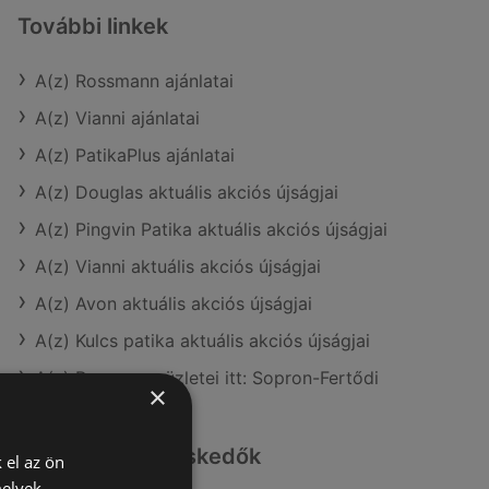
További linkek
A(z) Rossmann ajánlatai
A(z) Vianni ajánlatai
A(z) PatikaPlus ajánlatai
A(z) Douglas aktuális akciós újságjai
A(z) Pingvin Patika aktuális akciós újságjai
A(z) Vianni aktuális akciós újságjai
A(z) Avon aktuális akciós újságjai
A(z) Kulcs patika aktuális akciós újságjai
A(z) Rossmann üzletei itt: Sopron-Fertődi
×
Hasonló kiskereskedők
 el az ön
melyek