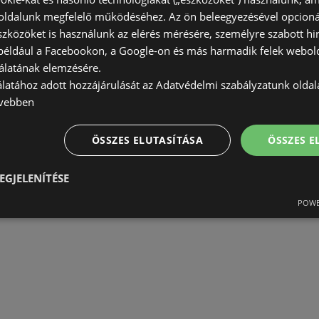
ldalunk megfelelő működéséhez. Az ön beleegyezésével opcioná
szközöket is használunk az elérés mérésére, személyre szabott hi
(például a Facebookon, a Google-on és más harmadik felek webold
álatának elemzésére.
álatához adott hozzájárulását az Adatvédelmi szabályzatunk olda
vebben
ÖSSZES ELUTASÍTÁSA
ÖSSZES 
EGJELENÍTÉSE
POWE