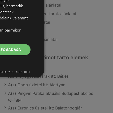
A(z) goods market ajánlatai
lis, harmadik
rdetések
A(z) Alma Gyógyszertárak ajánlatai
alain), valamint
A(z) Douglas ajánlatai
lán bármikor
A(z) dm ajánlatai
A(z) Kulcs patika ajánlatai
ELFOGADÁSA
Érdeklődésre számot tartó elemek
itt:
RED BY COOKIESCRIPT
Alma Gyógyszertárak itt: Békési
A(z) Coop üzletei itt: Alattyán
A(z) Pingvin Patika aktuális Budapest akciós
újságjai
A(z) Euronics üzletei itt: Balatonboglár