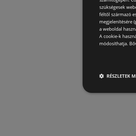
szükségesek webo
féltől származó e
megjelenítésére 
a weboldal haszn
A cookie-k haszn
módosíthatja.
Bő
RÉSZLETEK M