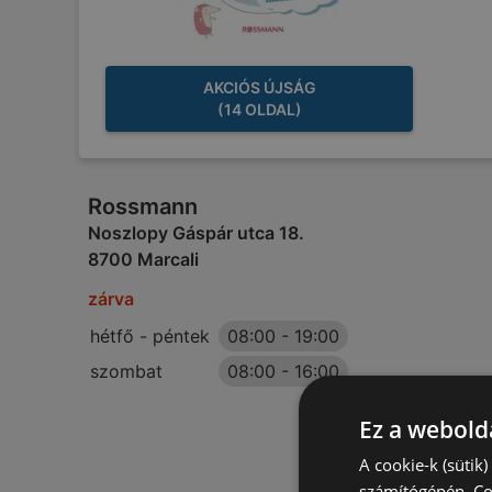
AKCIÓS ÚJSÁG
(14 OLDAL)
Rossmann
Noszlopy Gáspár utca 18.
8700 Marcali
zárva
hétfő - péntek
08:00
-
19:00
szombat
08:00
-
16:00
Ez a webolda
A cookie-k (sütik
számítógépén. Co