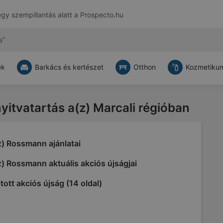
egy szempillantás alatt a
Prospecto.hu
ek
Barkács és kertészet
Otthon
Kozmetikum
nyitvatartás a(z) Marcali régióban
z) Rossmann ajánlatai
) Rossmann aktuális akciós újságjai
tott akciós újság (14 oldal)