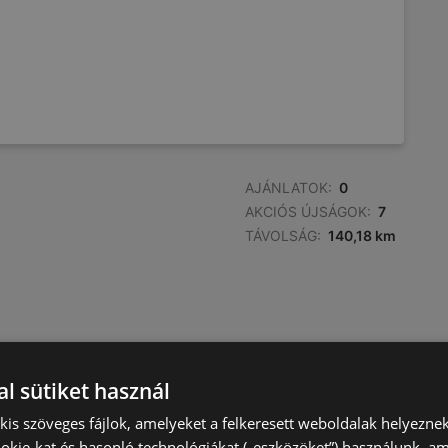
AJÁNLATOK:
0
AKCIÓS ÚJSÁGOK:
7
TÁVOLSÁG:
140,18 km
l sütiket használ
) kis szöveges fájlok, amelyeket a felkeresett weboldalak helyeznek
okie-kat és hasonló technológiákat („eszközöket”) használunk, a