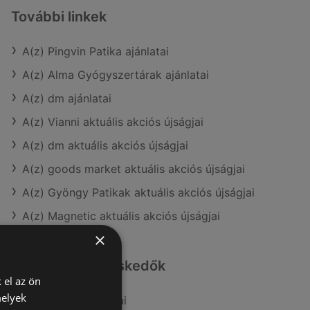
További linkek
A(z) Pingvin Patika ajánlatai
A(z) Alma Gyógyszertárak ajánlatai
A(z) dm ajánlatai
A(z) Vianni aktuális akciós újságjai
A(z) dm aktuális akciós újságjai
A(z) goods market aktuális akciós újságjai
A(z) Gyöngy Patikak aktuális akciós újságjai
A(z) Magnetic aktuális akciós újságjai
×
Hasonló kiskereskedők
 el az ön
melyek
A(z) Vianni ajánlatai