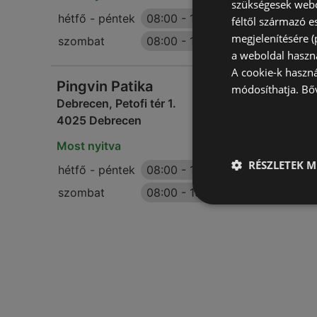
szükségesek webo
hétfő - péntek
08:00
-
19:00
féltől származó e
megjelenítésére 
szombat
08:00
-
13:00
a weboldal haszn
A cookie-k haszn
Pingvin Patika
módosíthatja.
Bő
Debrecen, Petofi tér 1.
4025 Debrecen
Most nyitva
RÉSZLETEK M
hétfő - péntek
08:00
-
19:00
szombat
08:00
-
13:00