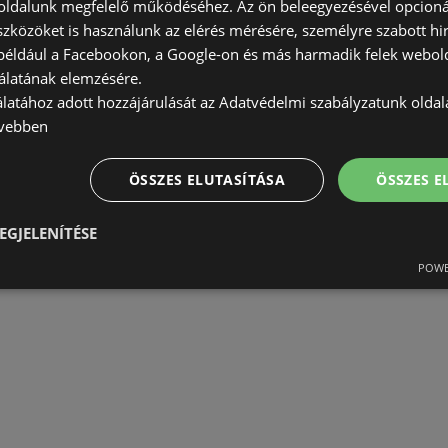
ldalunk megfelelő működéséhez. Az ön beleegyezésével opcioná
szközöket is használunk az elérés mérésére, személyre szabott hi
(például a Facebookon, a Google-on és más harmadik felek webold
álatának elemzésére.
álatához adott hozzájárulását az Adatvédelmi szabályzatunk olda
AJÁNLATOK:
0
vebben
AKCIÓS ÚJSÁGOK:
0
TÁVOLSÁG:
383,16 km
ÖSSZES ELUTASÍTÁSA
ÖSSZES 
EGJELENÍTÉSE
POWE