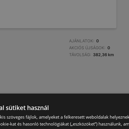
AJÁNLATOK:
0
AKCIÓS ÚJSÁGOK:
0
TÁVOLSÁG:
382,36 km
AJÁNLATOK:
0
l sütiket használ
AKCIÓS ÚJSÁGOK:
0
TÁVOLSÁG:
382,63 km
) kis szöveges fájlok, amelyeket a felkeresett weboldalak helyeznek
okie-kat és hasonló technológiákat („eszközöket”) használunk, a