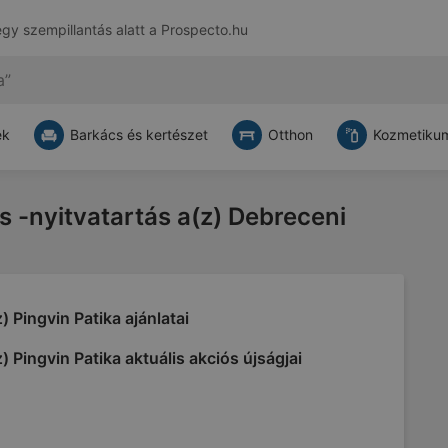
egy szempillantás alatt a
Prospecto.hu
ek
Barkács és kertészet
Otthon
Kozmetikum
és -nyitvatartás a(z) Debreceni
) Pingvin Patika ajánlatai
) Pingvin Patika aktuális akciós újságjai