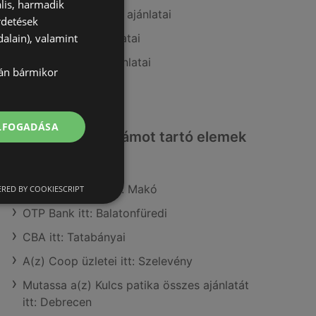
lis, harmadik
A(z) goods market ajánlatai
rdetések
alain), valamint
A(z) Douglas ajánlatai
A(z) Rossmann ajánlatai
lán bármikor
A(z) dm ajánlatai
ELFOGADÁSA
Érdeklődésre számot tartó elemek
itt:
A(z) Lidl üzletei itt: Makó
RED BY COOKIESCRIPT
OTP Bank itt: Balatonfüredi
CBA itt: Tatabányai
A(z) Coop üzletei itt: Szelevény
Mutassa a(z) Kulcs patika összes ajánlatát
itt: Debrecen