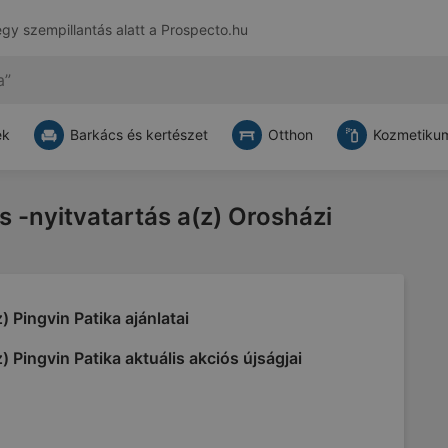
egy szempillantás alatt a
Prospecto.hu
ek
Barkács és kertészet
Otthon
Kozmetikum
és -nyitvatartás a(z) Orosházi
) Pingvin Patika ajánlatai
) Pingvin Patika aktuális akciós újságjai