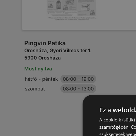
Pingvin Patika
Orosháza, Gyori Vilmos tér 1.
5900 Orosháza
Most nyitva
hétfő - péntek
08:00
-
19:00
szombat
08:00
-
13:00
Ez a webolda
A cookie-k (sütik
számítógépén. Co
szükségesek webo