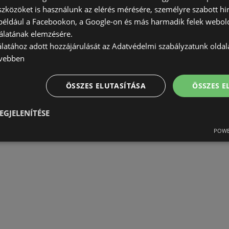
szközöket is használunk az elérés mérésére, személyre szabott hi
(például a Facebookon, a Google-on és más harmadik felek webold
álatának elemzésére.
álatához adott hozzájárulását az Adatvédelmi szabályzatunk olda
vebben
ÖSSZES ELUTASÍTÁSA
ÖSSZES 
EGJELENÍTÉSE
POWE