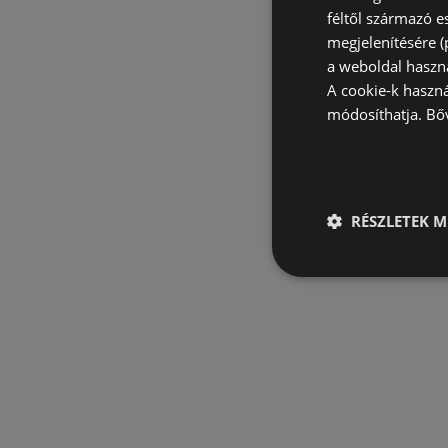
féltől származó e
megjelenítésére 
a weboldal haszn
A cookie-k haszn
módosíthatja.
Bő
RÉSZLETEK M