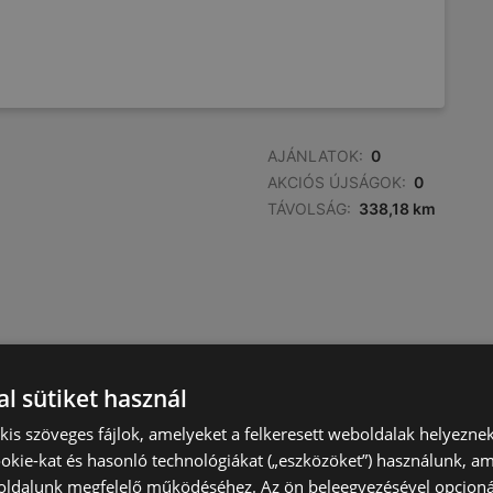
AJÁNLATOK:
0
AKCIÓS ÚJSÁGOK:
0
TÁVOLSÁG:
338,18 km
l sütiket használ
) kis szöveges fájlok, amelyeket a felkeresett weboldalak helyeznek
okie-kat és hasonló technológiákat („eszközöket”) használunk, a
ldalunk megfelelő működéséhez. Az ön beleegyezésével opcioná