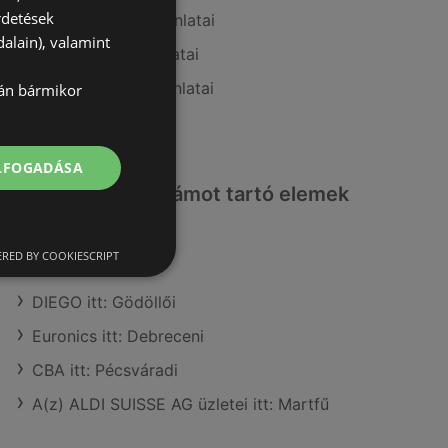
rdetések
A(z) PatikaPlus ajánlatai
alain), valamint
A(z) Douglas ajánlatai
A(z) Rossmann ajánlatai
lán bármikor
A(z) dm ajánlatai
ELFOGADÁSA
Érdeklődésre számot tartó elemek
itt:
RED BY COOKIESCRIPT
Lidl itt: Mezőtúri
DIEGO itt: Gödöllői
Euronics itt: Debreceni
CBA itt: Pécsváradi
A(z) ALDI SUISSE AG üzletei itt: Martfű