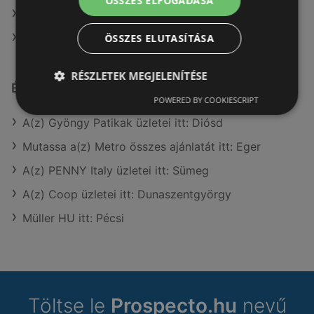
ÖSSZES ELFOGADÁSA
A(z) Douglas ajánlatai
A(z) Rossmann ajánlatai
ÖSSZES ELUTASÍTÁSA
RÉSZLETEK MEGJELENÍTÉSE
Érdeklődésre számot tartó elemek itt:
POWERED BY COOKIESCRIPT
A(z) Gyöngy Patikak üzletei itt: Diósd
Mutassa a(z) Metro összes ajánlatát itt: Eger
A(z) PENNY Italy üzletei itt: Sümeg
A(z) Coop üzletei itt: Dunaszentgyörgy
Müller HU itt: Pécsi
Töltse le
Prospecto.hu
nevű