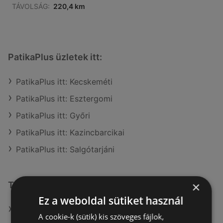
TÁVOLSÁG:
220,4 km
PatikaPlus üzletek itt:
PatikaPlus itt: Kecskeméti
PatikaPlus itt: Esztergomi
PatikaPlus itt: Győri
PatikaPlus itt: Kazincbarcikai
PatikaPlus itt: Salgótarjáni
×
További linkek
Ez a weboldal sütiket használ
A(z) PatikaPlus ajánlatai
A cookie-k (sütik) kis szöveges fájlok,