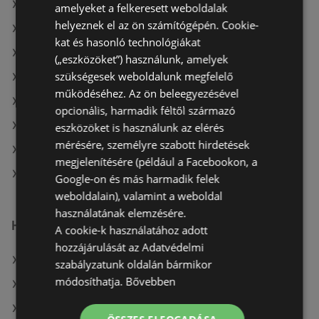
A(z) Vianni ajánlatai
amelyeket a felkeresett weboldalak
helyeznek el az ön számítógépén. Cookie-
A(z) Douglas ajánlatai
kat és hasonló technológiákat
A(z) Benu Gyógyszertárak aktuális akciós újságjai
(„eszközöket”) használunk, amelyek
szükségesek weboldalunk megfelelő
A(z) Oriflame aktuális akciós újságjai
működéséhez. Az ön beleegyezésével
A(z) Vianni aktuális akciós újságjai
opcionális, harmadik féltől származó
A(z) Pingvin Patika aktuális akciós újságjai
eszközöket is használunk az elérés
mérésére, személyre szabott hirdetések
A(z) goods market aktuális akciós újságjai
megjelenítésére (például a Facebookon, a
A(z) PatikaPlus üzletei itt: Sopron-Fertődi
Google-on és más harmadik felek
weboldalain), valamint a weboldal
használatának elemzésére.
Hasonló kiskereskedők
A cookie-k használatához adott
hozzájárulását az Adatvédelmi
A(z) Vianni ajánlatai
szabályzatunk oldalán bármikor
módosíthatja.
Bővebben
A(z) goods market ajánlatai
A(z) Alma Gyógyszertárak ajánlatai