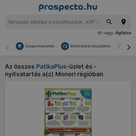
Itt vagy:
Ágfalva
Szupermarketek
Elektronikai készülékek
Bark
Vissza
To
Az összes
PatikaPlus
-üzlet és -
nyitvatartás a(z) Monori régióban