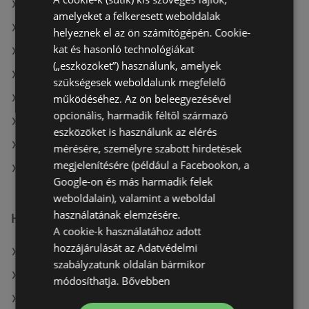
A(z) Vianni ajánlatai
amelyeket a felkeresett weboldalak
A(z) Gyöngy Patikak ajánlatai
helyeznek el az ön számítógépén. Cookie-
kat és hasonló technológiákat
A(z) Oriflame aktuális akciós újságjai
(„eszközöket”) használunk, amelyek
A(z) Benu Gyógyszertárak aktuális akciós újságjai
szükségesek weboldalunk megfelelő
működéséhez. Az ön beleegyezésével
A(z) Gyöngy Patikak aktuális akciós újságjai
opcionális, harmadik féltől származó
A(z) Avon aktuális akciós újságjai
eszközöket is használunk az elérés
A(z) Alma Gyógyszertárak aktuális akciós újságjai
mérésére, személyre szabott hirdetések
megjelenítésére (például a Facebookon, a
A(z) PatikaPlus üzletei itt: Sopron-Fertődi
Google-on és más harmadik felek
weboldalain), valamint a weboldal
használatának elemzésére.
Hasonló kiskereskedők
A cookie-k használatához adott
hozzájárulását az Adatvédelmi
A(z) goods market ajánlatai
szabályzatunk oldalán bármikor
A(z) Pingvin Patika ajánlatai
módosíthatja.
Bővebben
A(z) Rossmann ajánlatai