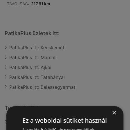
TÁVOLSÁG:
217,61 km
PatikaPlus üzletek itt:
PatikaPlus itt: Kecskeméti
PatikaPlus itt: Marcali
PatikaPlus itt: Ajkai
PatikaPlus itt: Tatabányai
PatikaPlus itt: Balassagyarmati
További linkek
×
Ez a weboldal sütiket használ
A(z) PatikaPlus ajánlatai
A cookie-k (sütik) kis szöveges fájlok,