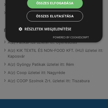
ÖSSZES ELFOGADÁSA
A(z) dm ajánlatai
A(z) Kulcs patika ajánlatai
ÖSSZES ELUTASÍTÁSA
RÉSZLETEK MEGJELENÍTÉSE
Érdeklődésre számot tartó elemek itt:
POWERED BY COOKIESCRIPT
A(z) PatikaPlus üzletei itt: Gyenesdiás
A(z) KiK TEXTIL ÉS NON-FOOD KFT. (HU) üzletei itt:
Kaposvár
A(z) Gyöngy Patikak üzletei itt: Rém
A(z) Coop üzletei itt: Nagyréde
A(z) COOP Szolnok Zrt. üzletei itt: Tiszabura