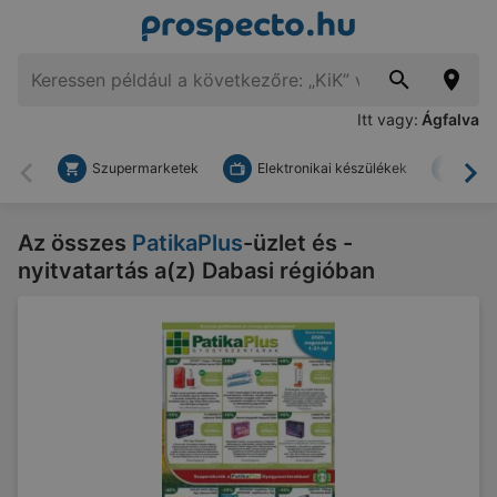
Itt vagy:
Ágfalva
Szupermarketek
Elektronikai készülékek
Bark
Vissza
To
Az összes
PatikaPlus
-üzlet és -
nyitvatartás a(z) Dabasi régióban