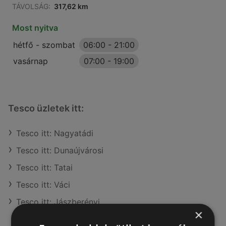
TÁVOLSÁG:
317,62 km
Most nyitva
hétfő - szombat
06:00
-
21:00
vasárnap
07:00
-
19:00
Tesco üzletek itt:
Tesco itt: Nagyatádi
Tesco itt: Dunaújvárosi
Tesco itt: Tatai
Tesco itt: Váci
Tesco itt: Jászberényi
×