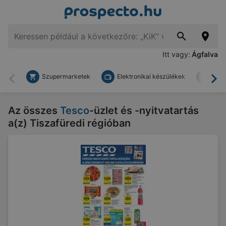
Itt vagy:
Ágfalva
Szupermarketek
Elektronikai készülékek
Bark
Vissza
To
Az összes
Tesco
-üzlet és -nyitvatartás
a(z) Tiszafüredi régióban