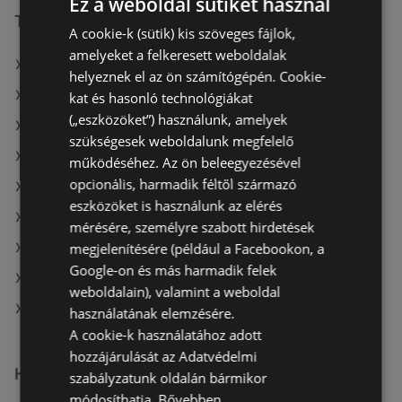
Ez a weboldal sütiket használ
További linkek
A cookie-k (sütik) kis szöveges fájlok,
amelyeket a felkeresett weboldalak
A(z) Tesco ajánlatai
helyeznek el az ön számítógépén. Cookie-
A(z) Interspar ajánlatai
kat és hasonló technológiákat
(„eszközöket”) használunk, amelyek
A(z) Privát max ajánlatai
szükségesek weboldalunk megfelelő
A(z) Coop aktuális akciós újságjai
működéséhez. Az ön beleegyezésével
opcionális, harmadik féltől származó
A(z) Family Frost aktuális akciós újságjai
eszközöket is használunk az elérés
A(z) Reál aktuális akciós újságjai
mérésére, személyre szabott hirdetések
megjelenítésére (például a Facebookon, a
A(z) Metro aktuális akciós újságjai
Google-on és más harmadik felek
A(z) Privát aktuális akciós újságjai
weboldalain), valamint a weboldal
A(z) Tesco üzletei itt: Sopron-Fertődi
használatának elemzésére.
A cookie-k használatához adott
hozzájárulását az Adatvédelmi
Hasonló kiskereskedők
szabályzatunk oldalán bármikor
módosíthatja.
Bővebben