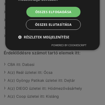
A(z) COOP Szolnok Zrt. ajánlatai
ÖSSZES ELFOGADÁSA
A(z) Fressnapf-Hungária Kft. ajánlatai
A(z) Spar ajánlatai
ÖSSZES ELUTASÍTÁSA
A(z) Privát max ajánlatai
A(z) Lidl ajánlatai
RÉSZLETEK MEGJELENÍTÉSE
POWERED BY COOKIESCRIPT
Érdeklődésre számot tartó elemek itt:
CBA itt: Dabasi
A(z) Reál üzletei itt: Ócsa
A(z) Gyöngy Patikak üzletei itt: Dejtár
A(z) DIEGO üzletei itt: Hódmezővásárhely
A(z) Coop üzletei itt: Kisláng