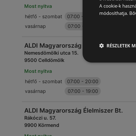
A cookie-k haszn
Most nyitva
módosíthatja.
Bő
hétfő - szombat
07:00
-
20:00
vasárnap
07:00
-
19:00
ALDI Magyarország Élelmiszer Bt.
RÉSZLETEK M
Nemesdömölki utca 15.
9500 Celldömölk
Most nyitva
hétfő - szombat
07:00
-
20:00
vasárnap
07:00
-
19:00
ALDI Magyarország Élelmiszer Bt.
Rákóczi u. 57.
9900 Körmend