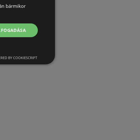
lán bármikor
ELFOGADÁSA
RED BY COOKIESCRIPT