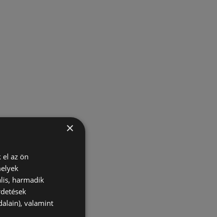
×
 el az ön
melyek
lis, harmadik
rdetések
alain), valamint