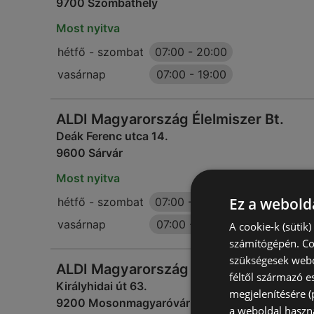
9700 Szombathely
Most nyitva
hétfő - szombat
07:00
-
20:00
vasárnap
07:00
-
19:00
ALDI Magyarország Élelmiszer Bt.
Deák Ferenc utca 14.
9600 Sárvár
Most nyitva
Ez a webolda
hétfő - szombat
07:00
-
20:00
vasárnap
07:00
-
19:00
A cookie-k (sütik
számítógépén. Co
szükségesek webo
ALDI Magyarország Élelmiszer Bt.
féltől származó e
Királyhidai út 63.
megjelenítésére 
9200 Mosonmagyaróvár
a weboldal haszn