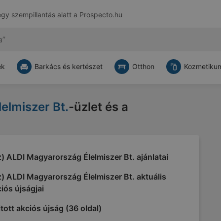
egy szempillantás alatt a
Prospecto.hu
ek
Barkács és kertészet
Otthon
Kozmetikum
elmiszer Bt.
-üzlet és a
) ALDI Magyarország Élelmiszer Bt. ajánlatai
) ALDI Magyarország Élelmiszer Bt. aktuális
iós újságjai
tott akciós újság (36 oldal)