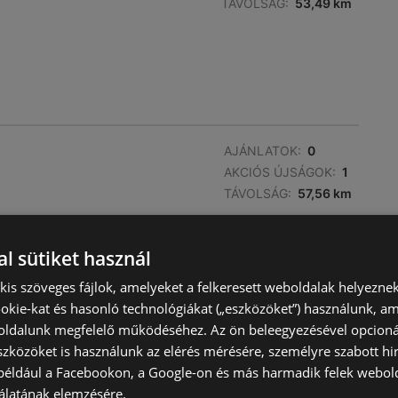
TÁVOLSÁG:
53,49 km
AJÁNLATOK:
0
AKCIÓS ÚJSÁGOK:
1
TÁVOLSÁG:
57,56 km
l sütiket használ
) kis szöveges fájlok, amelyeket a felkeresett weboldalak helyeznek
okie-kat és hasonló technológiákat („eszközöket”) használunk, a
ldalunk megfelelő működéséhez. Az ön beleegyezésével opcioná
AJÁNLATOK:
0
szközöket is használunk az elérés mérésére, személyre szabott hi
AKCIÓS ÚJSÁGOK:
1
(például a Facebookon, a Google-on és más harmadik felek webold
TÁVOLSÁG:
58,78 km
álatának elemzésére.