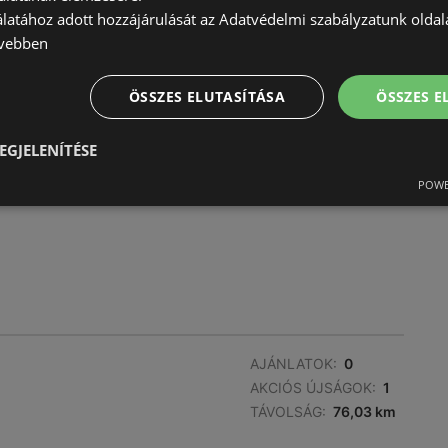
álatához adott hozzájárulását az Adatvédelmi szabályzatunk olda
vebben
ÖSSZES ELUTASÍTÁSA
ÖSSZES 
EGJELENÍTÉSE
AJÁNLATOK:
0
AKCIÓS ÚJSÁGOK:
1
POWE
TÁVOLSÁG:
66,57 km
AJÁNLATOK:
0
AKCIÓS ÚJSÁGOK:
1
TÁVOLSÁG:
76,03 km