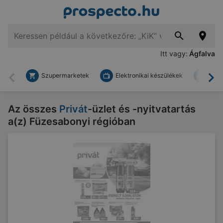
Itt vagy:
Ágfalva
Szupermarketek
Elektronikai készülékek
Bark
Vissza
To
Az összes
Privát
-üzlet és -nyitvatartás
a(z) Füzesabonyi régióban