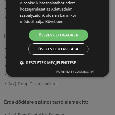
A(z) COOP Szolnok Zrt. aktuális akciós újságjai
A cookie-k használatához adott
hozzájárulását az Adatvédelmi
A(z) ALDI aktuális akciós újságjai
szabályzatunk oldalán bármikor
A(z) Merkury Market aktuális akciós újságjai
módosíthatja.
Bővebben
ÖSSZES ELFOGADÁSA
Hasonló kiskereskedők
A(z) Auchan ajánlatai
ÖSSZES ELUTASÍTÁSA
A(z) Penny-Market Kft. ajánlatai
RÉSZLETEK MEGJELENÍTÉSE
A(z) CBA ajánlatai
POWERED BY COOKIESCRIPT
A(z) Privát max ajánlatai
A(z) Coop Tisza ajánlatai
Érdeklődésre számot tartó elemek itt:
A(z) Spar üzletei itt: Solymár