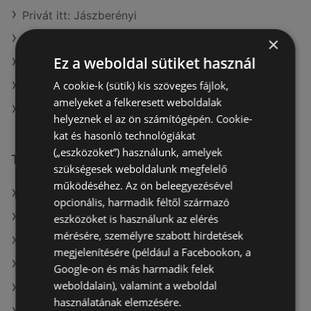
Privát itt: Jászberényi
Privát itt: Mátészalkai
×
Ez a weboldal sütiket használ
Privát itt: Egri
A cookie-k (sütik) kis szöveges fájlok,
Privát itt: Kazincbarcikai
amelyeket a felkeresett weboldalak
Privát itt: Tiszaújvárosi
helyeznek el az ön számítógépén. Cookie-
kat és hasonló technológiákat
(„eszközöket”) használunk, amelyek
További linkek
szükségesek weboldalunk megfelelő
működéséhez. Az ön beleegyezésével
A(z) Privát ajánlatai
opcionális, harmadik féltől származó
A(z) Fressnapf-Hungária Kft. ajánlatai
eszközöket is használunk az elérés
mérésére, személyre szabott hirdetések
A(z) Spar ajánlatai
megjelenítésére (például a Facebookon, a
A(z) AlphaZoo aktuális akciós újságjai
Google-on és más harmadik felek
weboldalain), valamint a weboldal
A(z) Ecofamily aktuális akciós újságjai
használatának elemzésére.