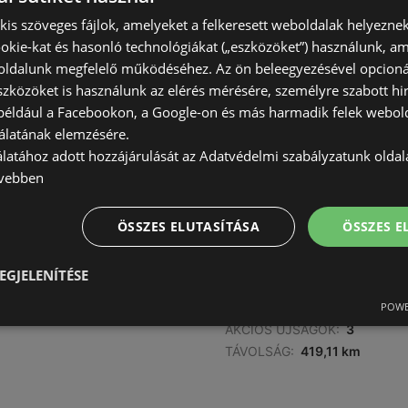
) kis szöveges fájlok, amelyeket a felkeresett weboldalak helyeznek
okie-kat és hasonló technológiákat („eszközöket”) használunk, a
ldalunk megfelelő működéséhez. Az ön beleegyezésével opcioná
AJÁNLATOK:
0
szközöket is használunk az elérés mérésére, személyre szabott hi
AKCIÓS ÚJSÁGOK:
3
(például a Facebookon, a Google-on és más harmadik felek webold
TÁVOLSÁG:
418,27 km
álatának elemzésére.
álatához adott hozzájárulását az Adatvédelmi szabályzatunk olda
vebben
ÖSSZES ELUTASÍTÁSA
ÖSSZES 
EGJELENÍTÉSE
AJÁNLATOK:
0
POWE
AKCIÓS ÚJSÁGOK:
3
TÁVOLSÁG:
419,11 km