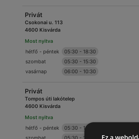
Privát
Csokonai u. 113
4600 Kisvárda
Most nyitva
hétfő - péntek
05:30
-
18:30
szombat
05:30
-
15:30
vasárnap
06:00
-
10:30
Privát
Tompos úti lakótelep
4600 Kisvárda
Most nyitva
hétfő - péntek
05:30
-
18:30
Ez a webolda
szombat
05:30
-
15:30