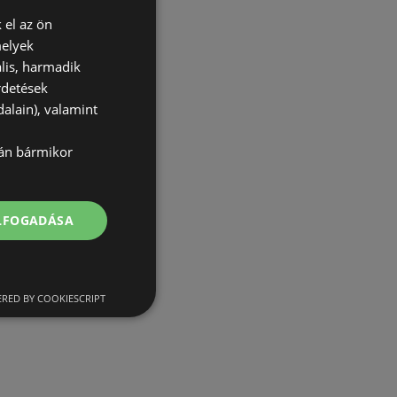
 el az ön
melyek
lis, harmadik
rdetések
alain), valamint
lán bármikor
ELFOGADÁSA
RED BY COOKIESCRIPT