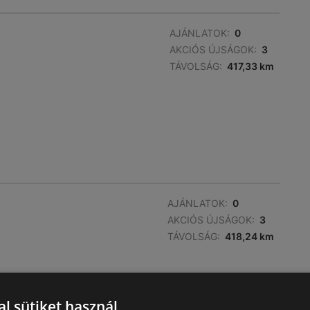
AJÁNLATOK:
0
AKCIÓS ÚJSÁGOK:
3
TÁVOLSÁG:
417,33 km
AJÁNLATOK:
0
AKCIÓS ÚJSÁGOK:
3
TÁVOLSÁG:
418,24 km
l sütiket használ