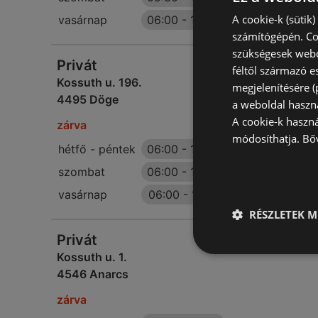
A cookie-k (sütik
vasárnap
06:00
-
10:30
számítógépén. Co
szükségesek webo
Privát
féltől származó e
Kossuth u. 196.
megjelenítésére 
4495 Döge
a weboldal haszn
A cookie-k haszn
zárva
módosíthatja.
Bő
hétfő - péntek
06:00
-
18:00
szombat
06:00
-
13:00
vasárnap
06:00
-
11:00
RÉSZLETEK M
Privát
Kossuth u. 1.
4546 Anarcs
zárva