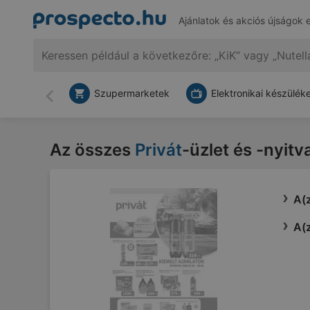
Ajánlatok és akciós újságok 
Szupermarketek
Elektronikai készülék
Vissza
Az összes
Privát
-üzlet és -nyitv
A(z
A(z