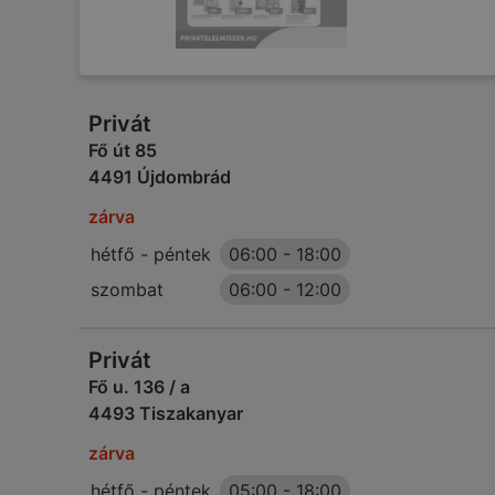
Privát
Fő út 85
4491 Újdombrád
zárva
hétfő - péntek
06:00
-
18:00
szombat
06:00
-
12:00
Privát
Fő u. 136 / a
4493 Tiszakanyar
zárva
hétfő - péntek
05:00
-
18:00