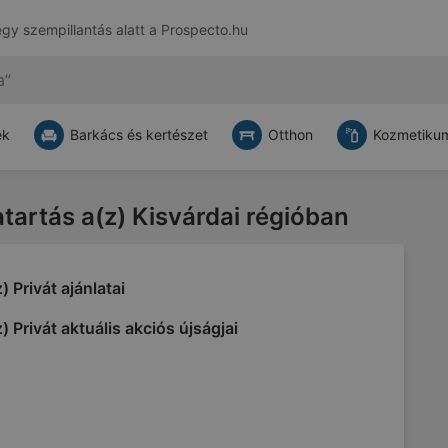
egy szempillantás alatt a
Prospecto.hu
ek
Barkács és kertészet
Otthon
Kozmetikum
atartás a(z) Kisvárdai régióban
) Privát ajánlatai
) Privát aktuális akciós újságjai