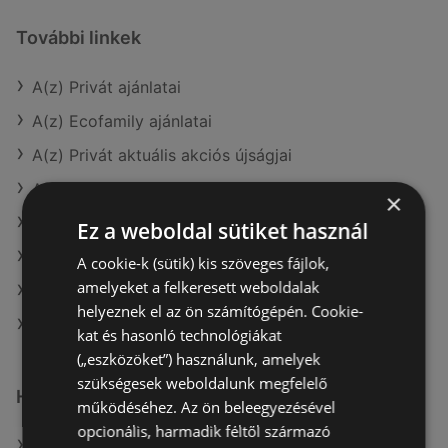
További linkek
A(z) Privát ajánlatai
A(z) Ecofamily ajánlatai
A(z) Privát aktuális akciós újságjai
A(z) ALDI aktuális akciós újságjai
×
A(z) Chef Market aktuális akciós újságjai
Ez a weboldal sütiket használ
A(z) CBA aktuális akciós újságjai
A cookie-k (sütik) kis szöveges fájlok,
amelyeket a felkeresett weboldalak
A(z) Coop aktuális akciós újságjai
helyeznek el az ön számítógépén. Cookie-
A(z) Spar market üzletei itt: Sopron-Fertődi
kat és hasonló technológiákat
(„eszközöket”) használunk, amelyek
szükségesek weboldalunk megfelelő
Hasonló kiskereskedők
működéséhez. Az ön beleegyezésével
opcionális, harmadik féltől származó
A(z) Tesco ajánlatai