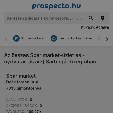
Itt vagy:
Ágfalva
Szupermarketek
Elektronikai készülékek
Bark
Vissza
To
Az összes Spar market-üzlet és -
nyitvatartás a(z) Sárbogárdi régióban
Spar market
Deák ferenc út 4.
7013 Simontornya
AJÁNLATOK:
0
AKCIÓS ÚJSÁGOK:
0
TÁVOLSÁG:
189,27 km