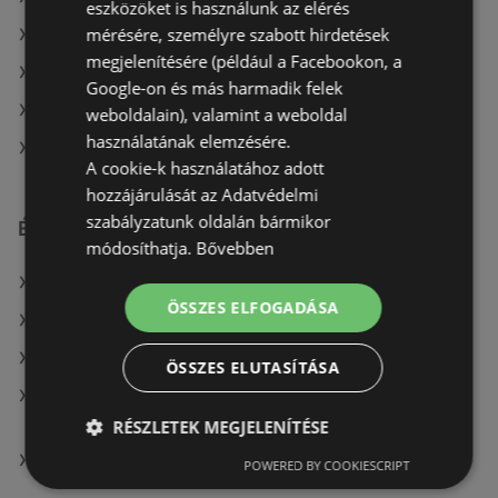
eszközöket is használunk az elérés
mérésére, személyre szabott hirdetések
A(z) CBA ajánlatai
megjelenítésére (például a Facebookon, a
A(z) Príma ajánlatai
Google-on és más harmadik felek
A(z) Privát ajánlatai
weboldalain), valamint a weboldal
használatának elemzésére.
A(z) Lidl ajánlatai
A cookie-k használatához adott
hozzájárulását az Adatvédelmi
szabályzatunk oldalán bármikor
Érdeklődésre számot tartó elemek itt:
módosíthatja.
Bővebben
A(z) CBA aktuális Pécs akciós újságjai
ÖSSZES ELFOGADÁSA
A(z) Spar üzletei itt: Ajka
eMAG itt: Debreceni
ÖSSZES ELUTASÍTÁSA
A(z) Alma Gyógyszertárak üzletei itt:
Tiszaszentimre
RÉSZLETEK MEGJELENÍTÉSE
A(z) Coop üzletei itt: Répcevis
POWERED BY COOKIESCRIPT