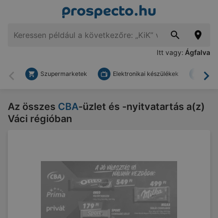
Itt vagy:
Ágfalva
Szupermarketek
Elektronikai készülékek
Bark
Vissza
To
Az összes
CBA
-üzlet és -nyitvatartás a(z)
Váci régióban