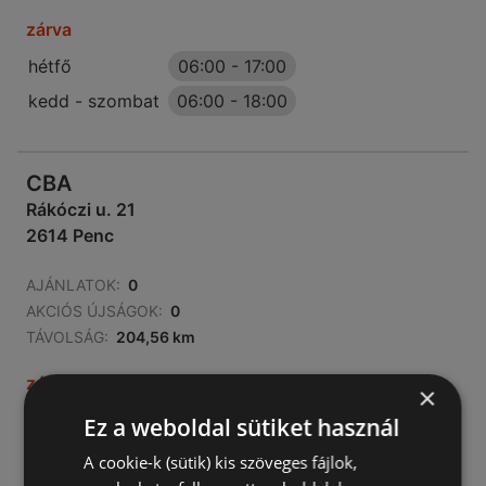
zárva
hétfő
06:00
-
17:00
kedd - szombat
06:00
-
18:00
CBA
Rákóczi u. 21
2614 Penc
AJÁNLATOK:
0
AKCIÓS ÚJSÁGOK:
0
TÁVOLSÁG:
204,56 km
zárva
×
hétfő - péntek
05:00
-
19:00
Ez a weboldal sütiket használ
szombat
05:00
-
16:00
A cookie-k (sütik) kis szöveges fájlok,