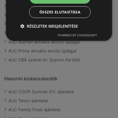
A(z) Metro ajánlatai
ÖSSZES ELUTASÍTÁSA
A(z) COOP Szolnok Zrt. aktuális akciós újságjai
A(z) ÁRKLUB aktuális akciós újságjai
RÉSZLETEK MEGJELENÍTÉSE
A(z) Privát aktuális akciós újságjai
POWERED BY COOKIESCRIPT
A(z) Auchan aktuális akciós újságjai
A(z) Príma aktuális akciós újságjai
A(z) CBA üzletei itt: Sopron-Fertődi
Hasonló kiskereskedők
A(z) COOP Szolnok Zrt. ajánlatai
A(z) Tesco ajánlatai
A(z) Family Frost ajánlatai