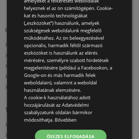
amelyeket a felkeresett weboldalak
vasárnap
06:00
-
12:00
helyeznek el az ön számítógépén. Cookie-
kat és hasonló technológiákat
(„eszközöket”) használunk, amelyek
CBA üzletek itt:
szükségesek weboldalunk megfelelő
működéséhez. Az ön beleegyezésével
opcionális, harmadik féltől származó
CBA itt: Kiskőrösi
eszközöket is használunk az elérés
CBA itt: Oroszlányi
mérésére, személyre szabott hirdetések
CBA itt: Dunakeszi
megjelenítésére (például a Facebookon, a
Google-on és más harmadik felek
CBA itt: Karcagi
weboldalain), valamint a weboldal
CBA itt: Gyöngyösi
használatának elemzésére.
A cookie-k használatához adott
hozzájárulását az Adatvédelmi
További linkek
szabályzatunk oldalán bármikor
módosíthatja.
Bővebben
A(z) CBA ajánlatai
A(z) Auchan ajánlatai
ÖSSZES ELFOGADÁSA