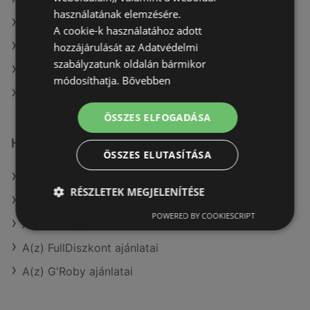
használatának elemzésére.
A(z) Merkury Market aktuális akciós újságjai
A cookie-k használatához adott
A(z) Reál aktuális akciós újságjai
hozzájárulását az Adatvédelmi
szabályzatunk oldalán bármikor
A(z) Ecofamily aktuális akciós újságjai
módosíthatja.
Bővebben
A(z) CBA üzletei itt: Sopron-Fertődi
ÖSSZES ELFOGADÁSA
Hasonló kiskereskedők
ÖSSZES ELUTASÍTÁSA
A(z) ALDI ajánlatai
RÉSZLETEK MEGJELENÍTÉSE
A(z) Penny-Market Kft. ajánlatai
POWERED BY COOKIESCRIPT
A(z) Reál ajánlatai
A(z) FullDiszkont ajánlatai
A(z) G'Roby ajánlatai