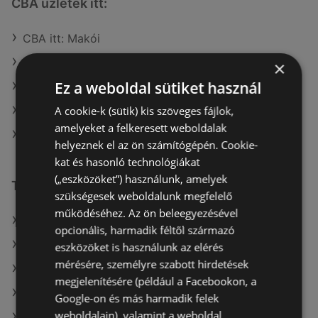
CBA üzletek itt:
CBA itt: Makói
CBA itt: Mohácsi
×
Ez a weboldal sütiket használ
CBA itt: Balatonalmádi
A cookie-k (sütik) kis szöveges fájlok,
CBA itt: Pápai
amelyeket a felkeresett weboldalak
CBA itt: Karcagi
helyeznek el az ön számítógépén. Cookie-
kat és hasonló technológiákat
(„eszközöket”) használunk, amelyek
További linkek
szükségesek weboldalunk megfelelő
működéséhez. Az ön beleegyezésével
A(z) CBA ajánlatai
opcionális, harmadik féltől származó
A(z) Metro ajánlatai
eszközöket is használunk az elérés
mérésére, személyre szabott hirdetések
A(z) Privát max ajánlatai
megjelenítésére (például a Facebookon, a
A(z) Auchan aktuális akciós újságjai
Google-on és más harmadik felek
weboldalain), valamint a weboldal
A(z) Penny-Market Kft. aktuális akciós újságjai