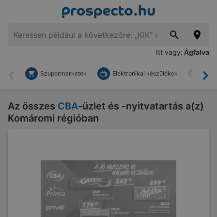
Itt vagy:
Ágfalva
Szupermarketek
Elektronikai készülékek
Bark
Vissza
To
Az összes
CBA
-üzlet és -nyitvatartás a(z)
Komáromi régióban