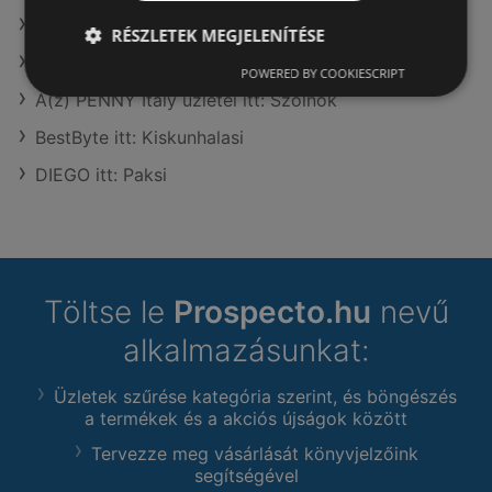
TEDi Distribution SAS itt: Hajdúhadházi
RÉSZLETEK MEGJELENÍTÉSE
A(z) Penny-Market Kft. üzletei itt: Szolnok
POWERED BY COOKIESCRIPT
A(z) PENNY Italy üzletei itt: Szolnok
BestByte itt: Kiskunhalasi
DIEGO itt: Paksi
Töltse le
Prospecto.hu
nevű
alkalmazásunkat:
Üzletek szűrése kategória szerint, és böngészés
a termékek és a akciós újságok között
Tervezze meg vásárlását könyvjelzőink
segítségével