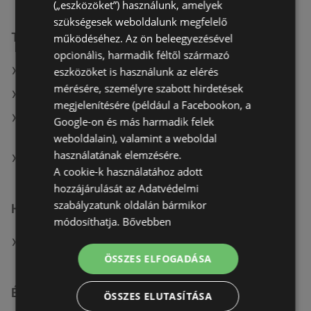
(„eszközöket”) használunk, amelyek
szükségesek weboldalunk megfelelő
További linkek
működéséhez. Az ön beleegyezésével
opcionális, harmadik féltől származó
eszközöket is használunk az elérés
A(z) TEDi Distribution SAS ajánlatai
mérésére, személyre szabott hirdetések
A(z) KiK TEXTIL ÉS NON-FOOD KFT. (HU) ajánlatai
megjelenítésére (például a Facebookon, a
A(z) KiK TEXTIL ÉS NON-FOOD KFT. (HU) aktuális
Google-on és más harmadik felek
akciós újságjai
weboldalain), valamint a weboldal
használatának elemzésére.
A(z) TEDi Distribution SAS üzletei itt: Szombathelyi
A cookie-k használatához adott
hozzájárulását az Adatvédelmi
szabályzatunk oldalán bármikor
Hasonló kiskereskedők
módosíthatja.
Bővebben
A(z) KiK TEXTIL ÉS NON-FOOD KFT. (HU) ajánlatai
ÖSSZES ELFOGADÁSA
Érdeklődésre számot tartó elemek itt:
ÖSSZES ELUTASÍTÁSA