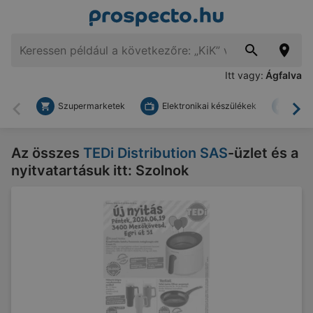
Itt vagy:
Ágfalva
Szupermarketek
Elektronikai készülékek
Bark
Vissza
To
Az összes
TEDi Distribution SAS
-üzlet és a
nyitvatartásuk itt: Szolnok