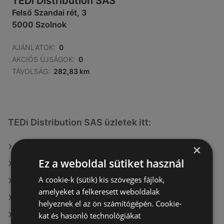
TEDi Distribution SAS
Felső Szandai rét, 3
5000 Szolnok
AJÁNLATOK:
0
AKCIÓS ÚJSÁGOK:
0
TÁVOLSÁG:
282,83 km
TEDi Distribution SAS üzletek itt:
×
TEDi Distribution SAS itt: Szegedi
Ez a weboldal sütiket használ
TEDi Distribution SAS itt: Székesfehérvári
A cookie-k (sütik) kis szöveges fájlok,
TEDi Distribution SAS itt: Kazincbarcikai
amelyeket a felkeresett weboldalak
TEDi Distribution SAS itt: Salgótarjáni
helyeznek el az ön számítógépén. Cookie-
TEDi Distribution SAS itt: Ózdi
kat és hasonló technológiákat