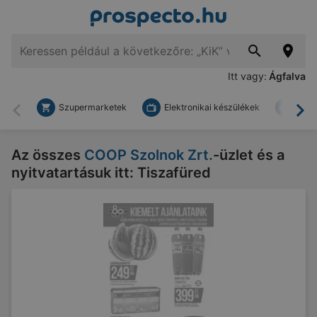
Itt vagy:
Ágfalva
Szupermarketek
Elektronikai készülékek
Bark
Vissza
To
Az összes
COOP Szolnok Zrt.
-üzlet és a
nyitvatartásuk itt: Tiszafüred