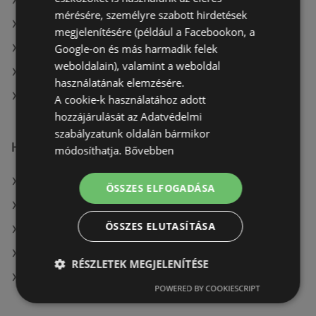
A(z) Müller HU aktuális akciós újságjai
mérésére, személyre szabott hirdetések
A(z) ÁRKLUB aktuális akciós újságjai
megjelenítésére (például a Facebookon, a
Google-on és más harmadik felek
A(z) Penny-Market Kft. aktuális akciós újságjai
weboldalain), valamint a weboldal
A(z) Spar aktuális akciós újságjai
használatának elemzésére.
A(z) COOP Szolnok Zrt. üzletei itt: Téti
A cookie-k használatához adott
hozzájárulását az Adatvédelmi
szabályzatunk oldalán bármikor
Hasonló kiskereskedők
módosíthatja.
Bővebben
A(z) Metro ajánlatai
ÖSSZES ELFOGADÁSA
A(z) Reál ajánlatai
ÖSSZES ELUTASÍTÁSA
A(z) Lidl ajánlatai
A(z) FullDiszkont ajánlatai
RÉSZLETEK MEGJELENÍTÉSE
A(z) Aldi ajánlatai
POWERED BY COOKIESCRIPT