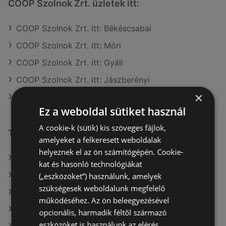
COOP Szolnok Zrt. üzletek itt:
COOP Szolnok Zrt. itt: Békéscsabai
COOP Szolnok Zrt. itt: Móri
COOP Szolnok Zrt. itt: Gyáli
COOP Szolnok Zrt. itt: Jászberényi
×
COOP Szolnok Zrt. itt: Gyöngyösi
Ez a weboldal sütiket használ
A cookie-k (sütik) kis szöveges fájlok,
További linkek
amelyeket a felkeresett weboldalak
helyeznek el az ön számítógépén. Cookie-
A(z) COOP Szolnok Zrt. ajánlatai
kat és hasonló technológiákat
A(z) FullDiszkont ajánlatai
(„eszközöket”) használunk, amelyek
szükségesek weboldalunk megfelelő
A(z) Aldi ajánlatai
működéséhez. Az ön beleegyezésével
A(z) Ecofamily aktuális akciós újságjai
opcionális, harmadik féltől származó
eszközöket is használunk az elérés