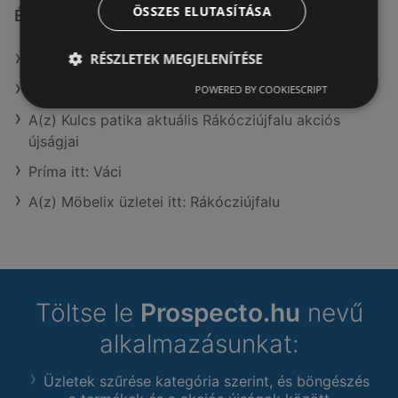
ÖSSZES ELUTASÍTÁSA
Érdeklődésre számot tartó elemek itt:
RÉSZLETEK MEGJELENÍTÉSE
C&A itt: Nyíregyházai
Spar itt: Békéscsabai
POWERED BY COOKIESCRIPT
A(z) Kulcs patika aktuális Rákócziújfalu akciós
újságjai
Príma itt: Váci
A(z) Möbelix üzletei itt: Rákócziújfalu
Töltse le
Prospecto.hu
nevű
alkalmazásunkat:
Üzletek szűrése kategória szerint, és böngészés