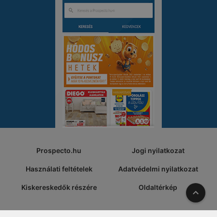
Prospecto.hu
Jogi nyilatkozat
Használati feltételek
Adatvédelmi nyilatkozat
Kiskereskedők részére
Oldaltérkép
A tete