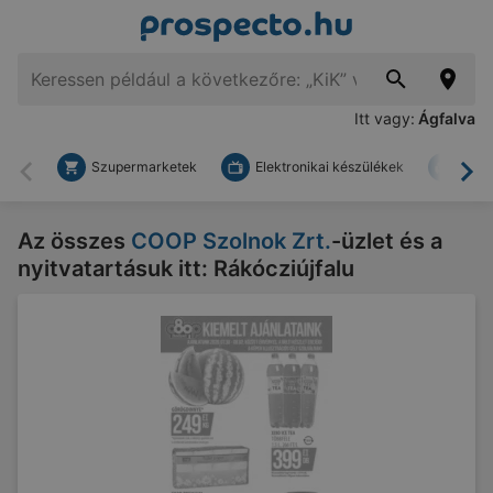
Itt vagy:
Ágfalva
Szupermarketek
Elektronikai készülékek
Bark
Vissza
To
Az összes
COOP Szolnok Zrt.
-üzlet és a
nyitvatartásuk itt: Rákócziújfalu