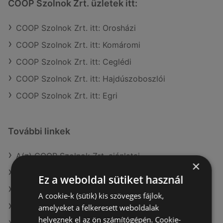
COOP Szolnok Zrt. üzletek itt:
COOP Szolnok Zrt. itt: Orosházi
COOP Szolnok Zrt. itt: Komáromi
COOP Szolnok Zrt. itt: Ceglédi
COOP Szolnok Zrt. itt: Hajdúszoboszlói
COOP Szolnok Zrt. itt: Egri
További linkek
A(z) COOP Szolnok Zrt. ajánlatai
×
A(z) ALDI ajánlatai
Ez a weboldal sütiket használ
A(z) Ecofamily ajánlatai
A cookie-k (sütik) kis szöveges fájlok,
A(z) AlphaZoo aktuális akciós újságjai
amelyeket a felkeresett weboldalak
helyeznek el az ön számítógépén. Cookie-