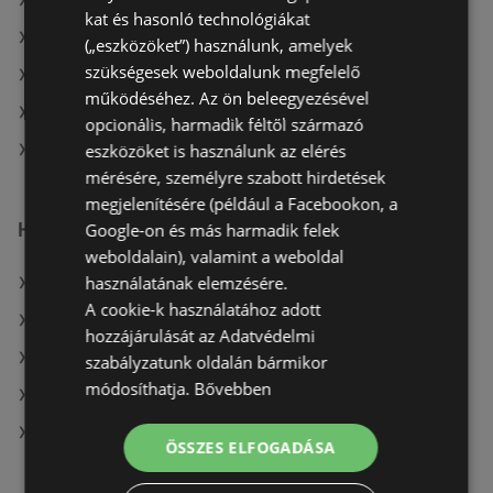
A(z) Müller HU aktuális akciós újságjai
kat és hasonló technológiákat
A(z) Metro aktuális akciós újságjai
(„eszközöket”) használunk, amelyek
szükségesek weboldalunk megfelelő
A(z) Tesco aktuális akciós újságjai
működéséhez. Az ön beleegyezésével
A(z) ÁRKLUB aktuális akciós újságjai
opcionális, harmadik féltől származó
eszközöket is használunk az elérés
A(z) COOP Szolnok Zrt. üzletei itt: Téti
mérésére, személyre szabott hirdetések
megjelenítésére (például a Facebookon, a
Hasonló kiskereskedők
Google-on és más harmadik felek
weboldalain), valamint a weboldal
használatának elemzésére.
A(z) Penny-Market Kft. ajánlatai
A cookie-k használatához adott
A(z) Privát ajánlatai
hozzájárulását az Adatvédelmi
A(z) Family Frost ajánlatai
szabályzatunk oldalán bármikor
módosíthatja.
Bővebben
A(z) Ecofamily ajánlatai
A(z) Privát max ajánlatai
ÖSSZES ELFOGADÁSA