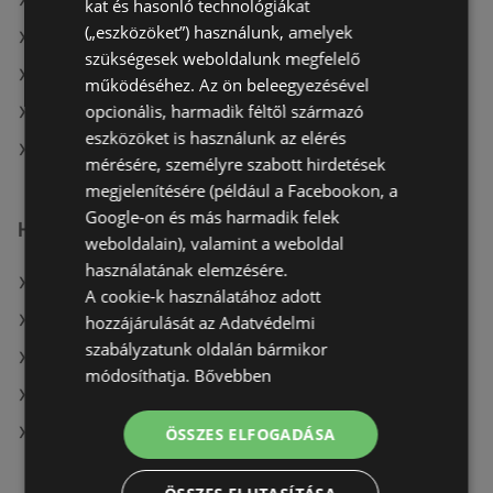
A(z) CBA aktuális akciós újságjai
kat és hasonló technológiákat
(„eszközöket”) használunk, amelyek
A(z) Privát aktuális akciós újságjai
szükségesek weboldalunk megfelelő
A(z) ÁRKLUB aktuális akciós újságjai
működéséhez. Az ön beleegyezésével
opcionális, harmadik féltől származó
A(z) Merkury Market aktuális akciós újságjai
eszközöket is használunk az elérés
A(z) COOP Szolnok Zrt. üzletei itt: Téti
mérésére, személyre szabott hirdetések
megjelenítésére (például a Facebookon, a
Google-on és más harmadik felek
Hasonló kiskereskedők
weboldalain), valamint a weboldal
használatának elemzésére.
A(z) Tesco ajánlatai
A cookie-k használatához adott
A(z) Ecofamily ajánlatai
hozzájárulását az Adatvédelmi
szabályzatunk oldalán bármikor
A(z) Reál ajánlatai
módosíthatja.
Bővebben
A(z) Lidl ajánlatai
A(z) Aldi ajánlatai
ÖSSZES ELFOGADÁSA