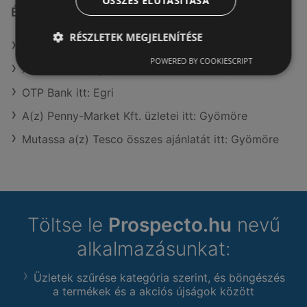
ÖSSZES ELUTASÍTÁSA
Érdeklődésre számot tartó elemek itt:
RÉSZLETEK MEGJELENÍTÉSE
Vianni itt: Paksi
POWERED BY COOKIESCRIPT
A(z) Benu Gyógyszertárak üzletei itt: Gyömöre
OTP Bank itt: Egri
A(z) Penny-Market Kft. üzletei itt: Gyömöre
Mutassa a(z) Tesco összes ajánlatát itt: Gyömöre
Töltse le
Prospecto.hu
nevű
alkalmazásunkat:
Üzletek szűrése kategória szerint, és böngészés
a termékek és a akciós újságok között