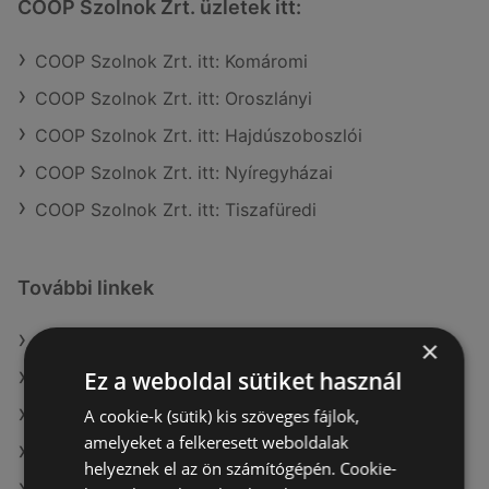
COOP Szolnok Zrt. üzletek itt:
COOP Szolnok Zrt. itt: Komáromi
COOP Szolnok Zrt. itt: Oroszlányi
COOP Szolnok Zrt. itt: Hajdúszoboszlói
COOP Szolnok Zrt. itt: Nyíregyházai
COOP Szolnok Zrt. itt: Tiszafüredi
További linkek
A(z) COOP Szolnok Zrt. ajánlatai
×
Ez a weboldal sütiket használ
A(z) Müller HU ajánlatai
A cookie-k (sütik) kis szöveges fájlok,
A(z) AlphaZoo ajánlatai
amelyeket a felkeresett weboldalak
A(z) Coop aktuális akciós újságjai
helyeznek el az ön számítógépén. Cookie-