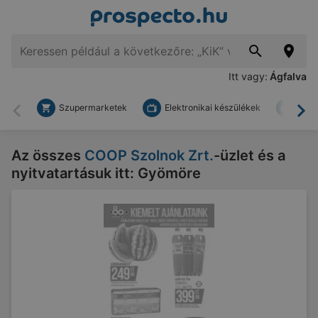
Itt vagy:
Ágfalva
Szupermarketek
Elektronikai készülékek
Bark
Vissza
To
Az összes
COOP Szolnok Zrt.
-üzlet és a
nyitvatartásuk itt: Gyömöre