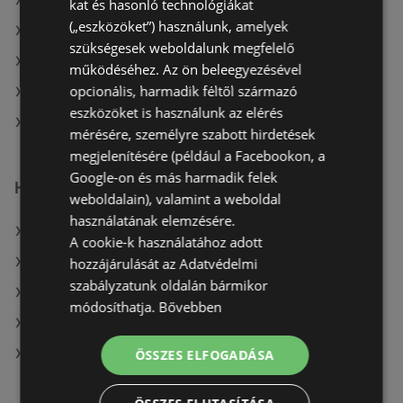
A(z) Penny-Market Kft. aktuális akciós újságjai
kat és hasonló technológiákat
(„eszközöket”) használunk, amelyek
A(z) ÁRKLUB aktuális akciós újságjai
szükségesek weboldalunk megfelelő
A(z) Ecofamily aktuális akciós újságjai
működéséhez. Az ön beleegyezésével
opcionális, harmadik féltől származó
A(z) Príma aktuális akciós újságjai
eszközöket is használunk az elérés
A(z) COOP Szolnok Zrt. üzletei itt: Téti
mérésére, személyre szabott hirdetések
megjelenítésére (például a Facebookon, a
Google-on és más harmadik felek
Hasonló kiskereskedők
weboldalain), valamint a weboldal
használatának elemzésére.
A(z) Penny-Market Kft. ajánlatai
A cookie-k használatához adott
A(z) ALDI ajánlatai
hozzájárulását az Adatvédelmi
szabályzatunk oldalán bármikor
A(z) Fressnapf-Hungária Kft. ajánlatai
módosíthatja.
Bővebben
A(z) FullDiszkont ajánlatai
A(z) Coop Tisza ajánlatai
ÖSSZES ELFOGADÁSA