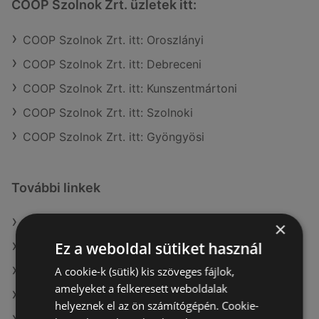
COOP Szolnok Zrt. üzletek itt:
COOP Szolnok Zrt. itt: Oroszlányi
COOP Szolnok Zrt. itt: Debreceni
COOP Szolnok Zrt. itt: Kunszentmártoni
COOP Szolnok Zrt. itt: Szolnoki
COOP Szolnok Zrt. itt: Gyöngyösi
További linkek
A(z) COOP Szolnok Zrt. ajánlatai
×
Ez a weboldal sütiket használ
A(z) Tesco ajánlatai
A cookie-k (sütik) kis szöveges fájlok,
A(z) CBA ajánlatai
amelyeket a felkeresett weboldalak
A(z) Tesco aktuális akciós újságjai
helyeznek el az ön számítógépén. Cookie-