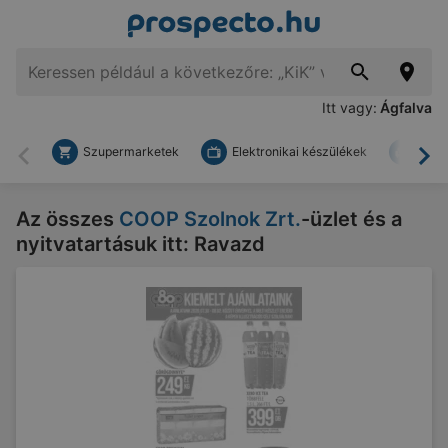
Itt vagy:
Ágfalva
Szupermarketek
Elektronikai készülékek
Bark
Vissza
To
Az összes
COOP Szolnok Zrt.
-üzlet és a
nyitvatartásuk itt: Ravazd