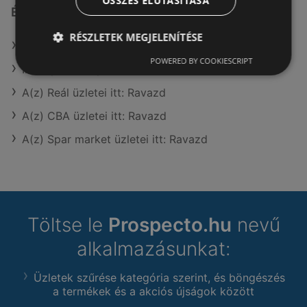
ÖSSZES ELUTASÍTÁSA
Érdeklődésre számot tartó elemek itt:
RÉSZLETEK MEGJELENÍTÉSE
A(z) Expert Electro aktuális Ravazd akciós újságjai
POWERED BY COOKIESCRIPT
Interspar itt: Győri
A(z) Reál üzletei itt: Ravazd
A(z) CBA üzletei itt: Ravazd
A(z) Spar market üzletei itt: Ravazd
Töltse le
Prospecto.hu
nevű
alkalmazásunkat:
Üzletek szűrése kategória szerint, és böngészés
a termékek és a akciós újságok között