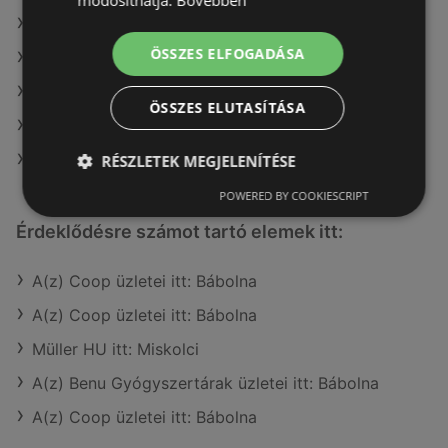
módosíthatja.
Bővebben
A(z) Metro ajánlatai
ÖSSZES ELFOGADÁSA
A(z) CBA ajánlatai
A(z) Privát ajánlatai
ÖSSZES ELUTASÍTÁSA
A(z) Interspar ajánlatai
A(z) Privát max ajánlatai
RÉSZLETEK MEGJELENÍTÉSE
POWERED BY COOKIESCRIPT
Érdeklődésre számot tartó elemek itt:
A(z) Coop üzletei itt: Bábolna
A(z) Coop üzletei itt: Bábolna
Müller HU itt: Miskolci
A(z) Benu Gyógyszertárak üzletei itt: Bábolna
A(z) Coop üzletei itt: Bábolna