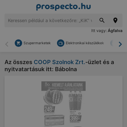
Itt vagy:
Ágfalva
Szupermarketek
Elektronikai készülékek
Bark
Vissza
To
Az összes
COOP Szolnok Zrt.
-üzlet és a
nyitvatartásuk itt: Bábolna