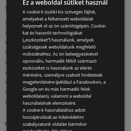
Ez a weboldal sütiket használ
További linkek
A cookie-k (sütik) kis szöveges fájlok,
amelyeket a felkeresett weboldalak
A(z) COOP Szolnok Zrt. ajánlatai
helyeznek el az ön számítógépén. Cookie-
kat és hasonló technológiákat
A(z) G'Roby ajánlatai
(„eszközöket”) használunk, amelyek
A(z) Coop Tisza ajánlatai
szükségesek weboldalunk megfelelő
A(z) Privát aktuális akciós újságjai
működéséhez. Az ön beleegyezésével
opcionális, harmadik féltől származó
A(z) Müller HU aktuális akciós újságjai
eszközöket is használunk az elérés
A(z) CBA aktuális akciós újságjai
mérésére, személyre szabott hirdetések
megjelenítésére (például a Facebookon, a
A(z) AlphaZoo aktuális akciós újságjai
Google-on és más harmadik felek
A(z) Penny-Market Kft. aktuális akciós újságjai
weboldalain), valamint a weboldal
A(z) COOP Szolnok Zrt. üzletei itt: Téti
használatának elemzésére.
A cookie-k használatához adott
hozzájárulását az Adatvédelmi
Hasonló kiskereskedők
szabályzatunk oldalán bármikor