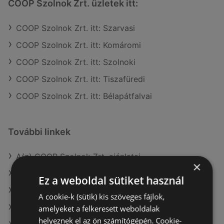
COOP Szolnok Zrt. üzletek itt:
COOP Szolnok Zrt. itt: Szarvasi
COOP Szolnok Zrt. itt: Komáromi
COOP Szolnok Zrt. itt: Szolnoki
COOP Szolnok Zrt. itt: Tiszafüredi
COOP Szolnok Zrt. itt: Bélapátfalvai
További linkek
A(z) COOP Szolnok Zrt. ajánlatai
×
A(z) Family Frost ajánlatai
Ez a weboldal sütiket használ
A(z) Lidl ajánlatai
A cookie-k (sütik) kis szöveges fájlok,
A(z) Reál aktuális akciós újságjai
amelyeket a felkeresett weboldalak
helyeznek el az ön számítógépén. Cookie-