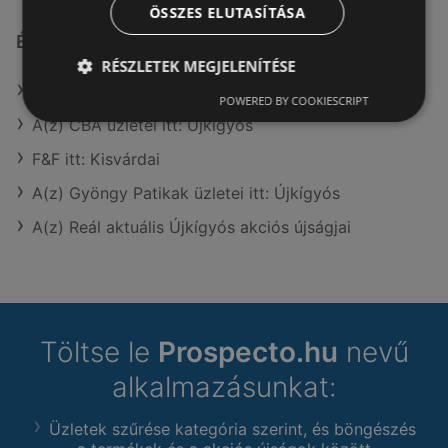
ÖSSZES ELUTASÍTÁSA
Érdeklődésre számot tartó elemek itt:
RÉSZLETEK MEGJELENÍTÉSE
A(z) ALDI SUISSE AG üzletei itt: Újkígyós
POWERED BY COOKIESCRIPT
A(z) CBA üzletei itt: Újkígyós
F&F itt: Kisvárdai
A(z) Gyöngy Patikak üzletei itt: Újkígyós
A(z) Reál aktuális Újkígyós akciós újságjai
Töltse le
Prospecto.hu
nevű
alkalmazásunkat:
Üzletek szűrése kategória szerint, és böngészés