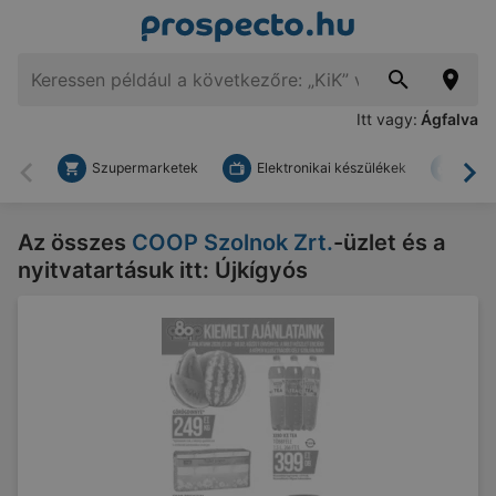
Itt vagy:
Ágfalva
Szupermarketek
Elektronikai készülékek
Bark
Vissza
To
Az összes
COOP Szolnok Zrt.
-üzlet és a
nyitvatartásuk itt: Újkígyós