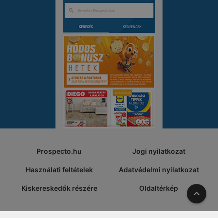
Prospecto.hu
Jogi nyilatkozat
Használati feltételek
Adatvédelmi nyilatkozat
Kiskereskedők részére
Oldaltérkép
A tete