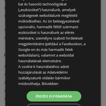
A(z) Müller HU aktuális akciós újságjai
kat és hasonló technológiákat
A(z) Príma aktuális akciós újságjai
(„eszközöket”) használunk, amelyek
szükségesek weboldalunk megfelelő
A(z) ALDI Magyarország Élelmiszer Bt. aktuális
működéséhez. Az ön beleegyezésével
akciós újságjai
opcionális, harmadik féltől származó
A(z) Chef Market aktuális akciós újságjai
eszközöket is használunk az elérés
mérésére, személyre szabott hirdetések
A(z) COOP Szolnok Zrt. üzletei itt: Téti
megjelenítésére (például a Facebookon, a
Google-on és más harmadik felek
Hasonló kiskereskedők
weboldalain), valamint a weboldal
használatának elemzésére.
A cookie-k használatához adott
A(z) ALDI Magyarország Élelmiszer Bt. ajánlatai
hozzájárulását az Adatvédelmi
A(z) Auchan ajánlatai
szabályzatunk oldalán bármikor
A(z) Metro ajánlatai
módosíthatja.
Bővebben
A(z) Müller HU ajánlatai
ÖSSZES ELFOGADÁSA
A(z) Ecofamily ajánlatai