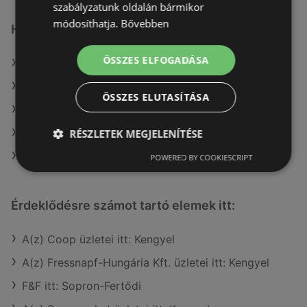
szabályzatunk oldalán bármikor
módosíthatja.
Bővebben
Hasonló kiskereskedők
ÖSSZES ELFOGADÁSA
A(z) goods market ajánlatai
A(z) PatikaPlus ajánlatai
ÖSSZES ELUTASÍTÁSA
A(z) Douglas ajánlatai
A(z) Rossmann ajánlatai
RÉSZLETEK MEGJELENÍTÉSE
A(z) Kulcs patika ajánlatai
POWERED BY COOKIESCRIPT
Érdeklődésre számot tartó elemek itt:
A(z) Coop üzletei itt: Kengyel
A(z) Fressnapf-Hungária Kft. üzletei itt: Kengyel
F&F itt: Sopron-Fertődi