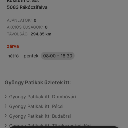
Kossuth U. 85.
5083 Rákóczifalva
AJÁNLATOK:
0
AKCIÓS ÚJSÁGOK:
0
TÁVOLSÁG:
294,85 km
zárva
hétfő - péntek
08:00
-
16:30
Gyöngy Patikak üzletek itt:
Gyöngy Patikak itt: Dombóvári
Gyöngy Patikak itt: Pécsi
Gyöngy Patikak itt: Budaörsi
Gyöngy Patikak itt: Törökszentmiklósi