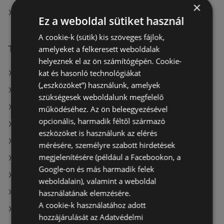
×
Gyöngy Patikak itt: Bélapátfalvai
Ez a weboldal sütiket használ
A cookie-k (sütik) kis szöveges fájlok,
További linkek
amelyeket a felkeresett weboldalak
helyeznek el az ön számítógépén. Cookie-
kat és hasonló technológiákat
A(z) Gyöngy Patikak ajánlatai
(„eszközöket”) használunk, amelyek
A(z) Pingvin Patika ajánlatai
szükségesek weboldalunk megfelelő
A(z) Kulcs patika ajánlatai
működéséhez. Az ön beleegyezésével
opcionális, harmadik féltől származó
A(z) Crystal nails aktuális akciós újságjai
eszközöket is használunk az elérés
A(z) dm aktuális akciós újságjai
mérésére, személyre szabott hirdetések
megjelenítésére (például a Facebookon, a
A(z) PatikaPlus aktuális akciós újságjai
Google-on és más harmadik felek
A(z) Douglas aktuális akciós újságjai
weboldalain), valamint a weboldal
A(z) Benu Gyógyszertárak aktuális akciós újságjai
használatának elemzésére.
A cookie-k használatához adott
A(z) Gyöngy Patikak üzletei itt: Sopron-Fertődi
hozzájárulását az Adatvédelmi