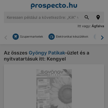
Itt vagy:
Ágfalva
Szupermarketek
Elektronikai készülékek
Bark
Vissza
To
Az összes
Gyöngy Patikak
-üzlet és a
nyitvatartásuk itt: Kengyel