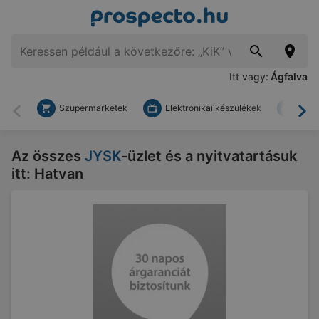
Itt vagy:
Ágfalva
Szupermarketek
Elektronikai készülékek
Bark
Vissza
To
Az összes
JYSK
-üzlet és a nyitvatartásuk
itt: Hatvan