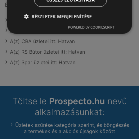
Érdeklődésre számot tartó elemek itt:
RÉSZLETEK MEGJELENÍTÉSE
Rothenberger itt: Bicskei
POWERED BY COOKIESCRIPT
BestByte itt: Ajkai
A(z) CBA üzletei itt: Hatvan
A(z) RS Bútor üzletei itt: Hatvan
A(z) Spar üzletei itt: Hatvan
Töltse le
Prospecto.hu
nevű
alkalmazásunkat:
Üzletek szűrése kategória szerint, és böngészés
a termékek és a akciós újságok között