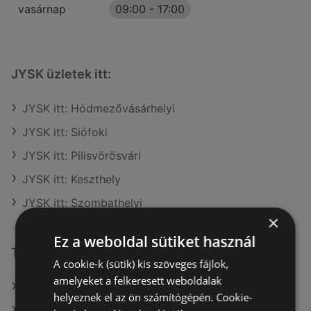
vasárnap
09:00
-
17:00
JYSK üzletek itt:
JYSK itt: Hódmezővásárhelyi
JYSK itt: Siófoki
JYSK itt: Pilisvörösvári
JYSK itt: Keszthely
JYSK itt: Szombathelyi
×
Ez a weboldal sütiket használ
További linkek
A cookie-k (sütik) kis szöveges fájlok,
amelyeket a felkeresett weboldalak
A(z) JYSK ajánlatai
helyeznek el az ön számítógépén. Cookie-
A(z) OBI Hungary Retail kft ajánlatai