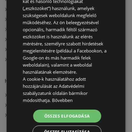
kat és hasonló technológiákat
(„eszközöket”) használunk, amelyek
A(z) Praktiker ajánlatai
szükségesek weboldalunk megfelelő
A(z) Bauhaus aktuális akciós újságjai
működéséhez. Az ön beleegyezésével
opcionális, harmadik féltől származó
A(z) Praktiker aktuális akciós újságjai
eszközöket is használunk az elérés
A(z) OBI Hungary Retail kft aktuális akciós újságjai
mérésére, személyre szabott hirdetések
A(z) Vil-For aktuális akciós újságjai
megjelenítésére (például a Facebookon, a
Google-on és más harmadik felek
A(z) JYSK üzletei itt: Sopron-Fertődi
weboldalain), valamint a weboldal
használatának elemzésére.
A cookie-k használatához adott
Hasonló kiskereskedők
hozzájárulását az Adatvédelmi
szabályzatunk oldalán bármikor
A(z) Bauhaus ajánlatai
módosíthatja.
Bővebben
A(z) OBI Hungary Retail kft ajánlatai
A(z) Praktiker ajánlatai
ÖSSZES ELFOGADÁSA
ÖSSZES ELUTASÍTÁSA