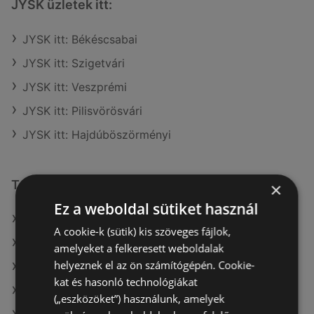
JYSK üzletek itt:
JYSK itt: Békéscsabai
JYSK itt: Szigetvári
JYSK itt: Veszprémi
JYSK itt: Pilisvörösvári
JYSK itt: Hajdúböszörményi
További linkek
×
Ez a weboldal sütiket használ
A(z) JYSK ajánlatai
A cookie-k (sütik) kis szöveges fájlok,
A(z) Bauhaus ajánlatai
amelyeket a felkeresett weboldalak
helyeznek el az ön számítógépén. Cookie-
A(z) OBI Hungary Retail kft ajánlatai
kat és hasonló technológiákat
A(z) Vil-For aktuális akciós újságjai
(„eszközöket”) használunk, amelyek