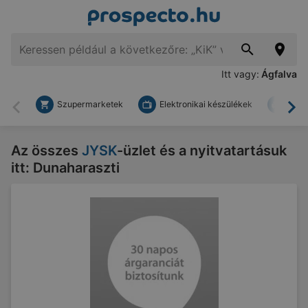
Itt vagy:
Ágfalva
Szupermarketek
Elektronikai készülékek
Bark
Vissza
To
Az összes
JYSK
-üzlet és a nyitvatartásuk
itt: Dunaharaszti