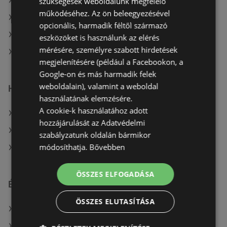
A(z) OBI Hungary Retail kft aktuális akciós újságjai
szükségesek weboldalunk megfelelő
működéséhez. Az ön beleegyezésével
A(z) Bauhaus aktuális akciós újságjai
opcionális, harmadik féltől származó
A(z) Praktiker aktuális akciós újságjai
eszközöket is használunk az elérés
mérésére, személyre szabott hirdetések
A(z) JYSK üzletei itt: Sopron-Fertődi
megjelenítésére (például a Facebookon, a
Google-on és más harmadik felek
weboldalain), valamint a weboldal
Hasonló kiskereskedők
használatának elemzésére.
A cookie-k használatához adott
A(z) Bauhaus ajánlatai
hozzájárulását az Adatvédelmi
A(z) OBI Hungary Retail kft ajánlatai
szabályzatunk oldalán bármikor
módosíthatja.
Bővebben
A(z) Praktiker ajánlatai
ÖSSZES ELFOGADÁSA
Érdeklődésre számot tartó elemek itt:
ÖSSZES ELUTASÍTÁSA
Auchan Magyarország kft. itt: Szolnoki
A(z) Coop üzletei itt: Dunaharaszti