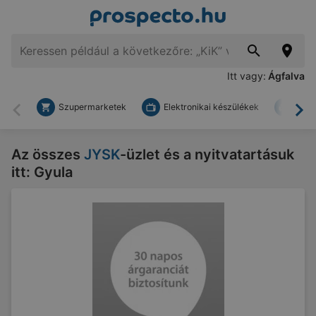
Itt vagy:
Ágfalva
Szupermarketek
Elektronikai készülékek
Bark
Vissza
To
Az összes
JYSK
-üzlet és a nyitvatartásuk
itt: Gyula