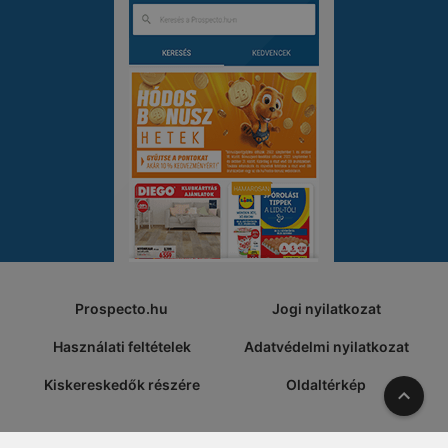
Prospecto.hu
Jogi nyilatkozat
Használati feltételek
Adatvédelmi nyilatkozat
Kiskereskedők részére
Oldaltérkép
A tete