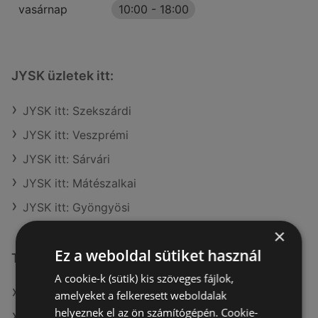
vasárnap
10:00
-
18:00
JYSK üzletek itt:
JYSK itt: Szekszárdi
JYSK itt: Veszprémi
JYSK itt: Sárvári
JYSK itt: Mátészalkai
JYSK itt: Gyöngyösi
×
Ez a weboldal sütiket használ
További linkek
A cookie-k (sütik) kis szöveges fájlok,
A(z) JYSK ajánlatai
amelyeket a felkeresett weboldalak
helyeznek el az ön számítógépén. Cookie-
A(z) Bauhaus ajánlatai