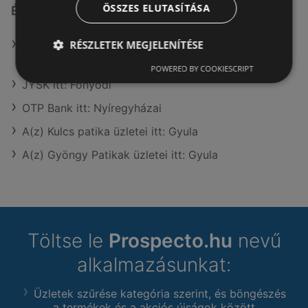
ÖSSZES ELUTASÍTÁSA
Érdeklődésre számot tartó elemek itt:
RÉSZLETEK MEGJELENÍTÉSE
A(z) KiK Textilien und Non-Food B.V. (NL) üzletei itt:
Gyula
POWERED BY COOKIESCRIPT
JYSK itt: Fonyódi
OTP Bank itt: Nyíregyházai
A(z) Kulcs patika üzletei itt: Gyula
A(z) Gyöngy Patikak üzletei itt: Gyula
Töltse le
Prospecto.hu
nevű
alkalmazásunkat:
Üzletek szűrése kategória szerint, és böngészés
a termékek és a akciós újságok között