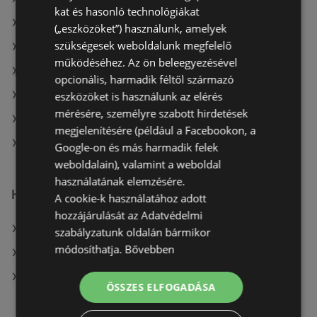
kat és hasonló technológiákat
A(z) Praktiker ajánlatai
(„eszközöket”) használunk, amelyek
szükségesek weboldalunk megfelelő
A(z) Praktiker aktuális akciós újságjai
működéséhez. Az ön beleegyezésével
A(z) Bauhaus aktuális akciós újságjai
opcionális, harmadik féltől származó
A(z) OBI Hungary Retail kft aktuális akciós újságjai
eszközöket is használunk az elérés
mérésére, személyre szabott hirdetések
A(z) Vil-For aktuális akciós újságjai
megjelenítésére (például a Facebookon, a
A(z) JYSK üzletei itt: Sopron-Fertődi
Google-on és más harmadik felek
weboldalain), valamint a weboldal
használatának elemzésére.
Hasonló kiskereskedők
A cookie-k használatához adott
hozzájárulását az Adatvédelmi
A(z) Bauhaus ajánlatai
szabályzatunk oldalán bármikor
módosíthatja.
Bővebben
A(z) OBI Hungary Retail kft ajánlatai
A(z) Praktiker ajánlatai
ÖSSZES ELFOGADÁSA