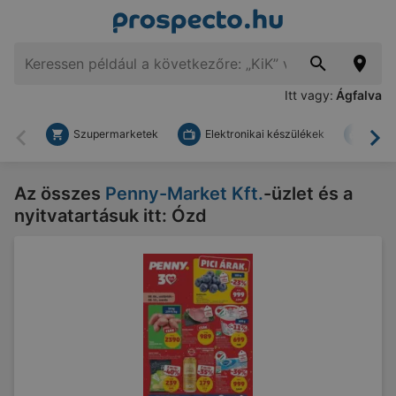
Itt vagy:
Ágfalva
Szupermarketek
Elektronikai készülékek
Bark
Vissza
To
Az összes
Penny-Market Kft.
-üzlet és a
nyitvatartásuk itt: Ózd