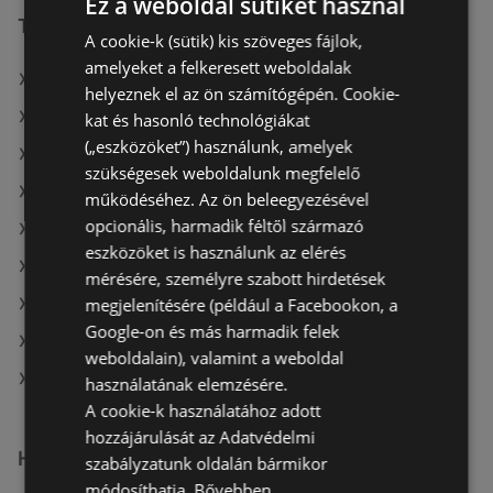
Ez a weboldal sütiket használ
További linkek
A cookie-k (sütik) kis szöveges fájlok,
amelyeket a felkeresett weboldalak
A(z) Penny-Market Kft. ajánlatai
helyeznek el az ön számítógépén. Cookie-
A(z) Coop ajánlatai
kat és hasonló technológiákat
(„eszközöket”) használunk, amelyek
A(z) AlphaZoo ajánlatai
szükségesek weboldalunk megfelelő
A(z) CBA aktuális akciós újságjai
működéséhez. Az ön beleegyezésével
opcionális, harmadik féltől származó
A(z) Chef Market aktuális akciós újságjai
eszközöket is használunk az elérés
A(z) Privát aktuális akciós újságjai
mérésére, személyre szabott hirdetések
megjelenítésére (például a Facebookon, a
A(z) AlphaZoo aktuális akciós újságjai
Google-on és más harmadik felek
A(z) ALDI aktuális akciós újságjai
weboldalain), valamint a weboldal
A(z) Penny-Market Kft. üzletei itt: Sopron-Fertődi
használatának elemzésére.
A cookie-k használatához adott
hozzájárulását az Adatvédelmi
Hasonló kiskereskedők
szabályzatunk oldalán bármikor
módosíthatja.
Bővebben