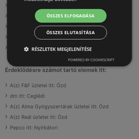
A(z) CBA ajánlatai
ÖSSZES ELFOGADÁSA
A(z) Príma ajánlatai
A(z) Family Frost ajánlatai
ÖSSZES ELUTASÍTÁSA
A(z) G'Roby ajánlatai
A(z) Aldi ajánlatai
RÉSZLETEK MEGJELENÍTÉSE
POWERED BY COOKIESCRIPT
Érdeklődésre számot tartó elemek itt:
A(z) F&F üzletei itt: Ózd
dm itt: Ceglédi
A(z) Alma Gyógyszertárak üzletei itt: Ózd
A(z) Reál üzletei itt: Ózd
Pepco itt: Nyírbátori