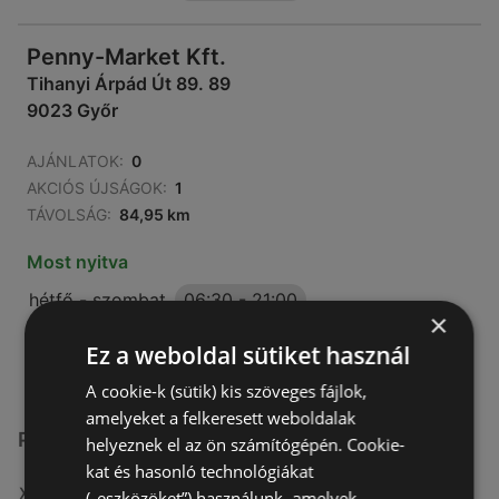
Penny-Market Kft.
Tihanyi Árpád Út 89. 89
9023 Győr
AJÁNLATOK:
0
AKCIÓS ÚJSÁGOK:
1
TÁVOLSÁG:
84,95 km
Most nyitva
hétfő - szombat
06:30
-
21:00
×
vasárnap
07:00
-
18:00
Ez a weboldal sütiket használ
A cookie-k (sütik) kis szöveges fájlok,
amelyeket a felkeresett weboldalak
Penny-Market Kft. üzletek itt:
helyeznek el az ön számítógépén. Cookie-
kat és hasonló technológiákat
Penny-Market Kft. itt: Békéscsabai
(„eszközöket”) használunk, amelyek