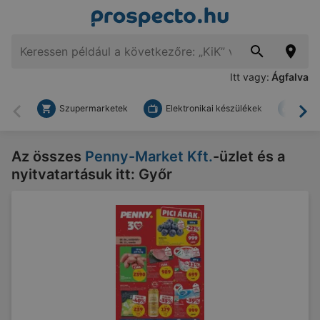
Itt vagy:
Ágfalva
Szupermarketek
Elektronikai készülékek
Bark
Vissza
To
Az összes
Penny-Market Kft.
-üzlet és a
nyitvatartásuk itt: Győr