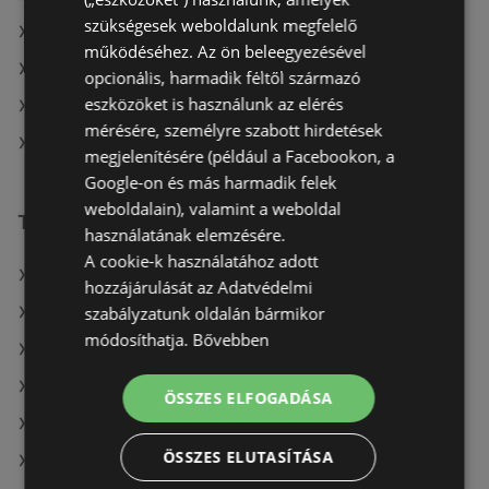
szükségesek weboldalunk megfelelő
Penny-Market Kft. itt: Békési
működéséhez. Az ön beleegyezésével
Penny-Market Kft. itt: Orosházi
opcionális, harmadik féltől származó
eszközöket is használunk az elérés
Penny-Market Kft. itt: Enyingi
mérésére, személyre szabott hirdetések
Penny-Market Kft. itt: Sümegi
megjelenítésére (például a Facebookon, a
Google-on és más harmadik felek
weboldalain), valamint a weboldal
További linkek
használatának elemzésére.
A cookie-k használatához adott
A(z) Penny-Market Kft. ajánlatai
hozzájárulását az Adatvédelmi
szabályzatunk oldalán bármikor
A(z) Príma ajánlatai
módosíthatja.
Bővebben
A(z) Interspar ajánlatai
A(z) Family Frost aktuális akciós újságjai
ÖSSZES ELFOGADÁSA
A(z) ALDI aktuális akciós újságjai
ÖSSZES ELUTASÍTÁSA
A(z) Ecofamily aktuális akciós újságjai