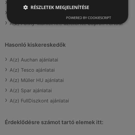
A(z) AlphaZoo aktuális akciós újságjai
RÉSZLETEK MEGJELENÍTÉSE
A(z) Príma aktuális akciós újságjai
POWERED BY COOKIESCRIPT
A(z) Penny-Market Kft. üzletei itt: Sopron-Fertődi
Hasonló kiskereskedők
A(z) Auchan ajánlatai
A(z) Tesco ajánlatai
A(z) Müller HU ajánlatai
A(z) Spar ajánlatai
A(z) FullDiszkont ajánlatai
Érdeklődésre számot tartó elemek itt: