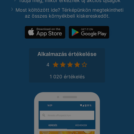
Tudja meg, mikor érkeznek új akciós újságok
Most költözött ide? Térképünkön megtekintheti
az összes környékbeli kiskereskedőt.
Alkalmazás értékelése
4
1 020 értékelés